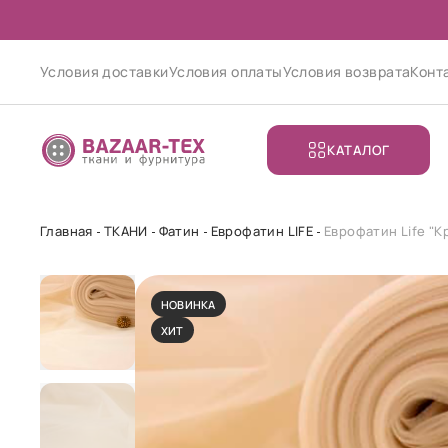
Условия доставки
Условия оплаты
Условия возврата
Конт
КАТАЛОГ
Главная
ТКАНИ
Фатин
Еврофатин LIFE
Еврофатин Life "
НОВИНКА
ХИТ