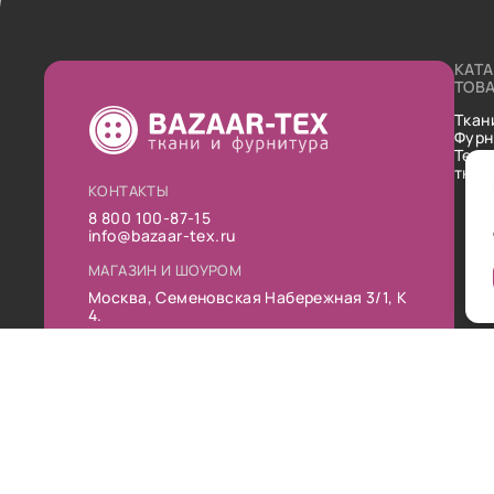
КАТ
ТОВ
Ткан
Фурн
Техн
ткан
КОНТАКТЫ
8 800 100-87-15
info@bazaar-tex.ru
МАГАЗИН И ШОУРОМ
Москва, Семеновская Набережная 3/1, К
4.
РЕЖИМ РАБОТЫ
Пн-Пт: 10:00-19:00
Сб: 11:00-16:00
Вс: Выходной
Публ