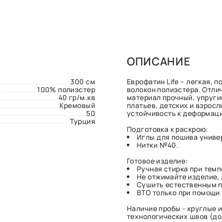
ОПИСАНИЕ
300 см
Еврофатин Life – легкая, 
100% полиэстер
волокон полиэстера. Отли
40 гр/м.кв
материал прочный, упруги
Кремовый
платьев, детских и взрос
50
устойчивость к деформаци
Турция
Подготовка к раскрою:
Иглы для пошива униве
Нитки №40.
Готовое изделие:
Ручная стирка при темп
Не отжимайте изделие, 
Сушить естественным п
ВТО только при помощи
Наличие пробы - круглые и
технологических швов (до 