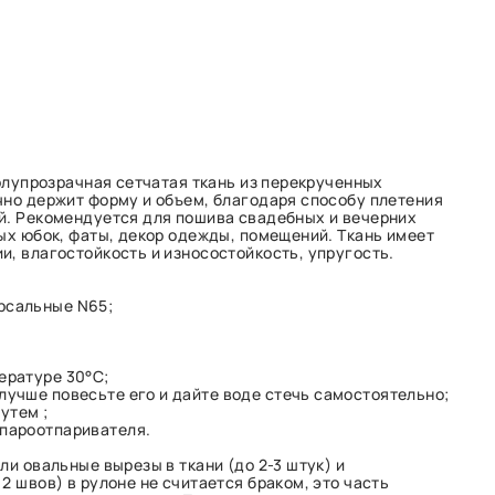
полупрозрачная сетчатая ткань из перекрученных
чно держит форму и объем, благодаря способу плетения
й. Рекомендуется для пошива свадебных и вечерних
лых юбок, фаты, декор одежды, помещений. Ткань имеет
и, влагостойкость и износостойкость, упругость.
рсальные N65;
ературе 30°С;
лучше повесьте его и дайте воде стечь самостоятельно;
утем ;
 пароотпаривателя.
ли овальные вырезы в ткани (до 2-3 штук) и
2 швов) в рулоне не считается браком, это часть