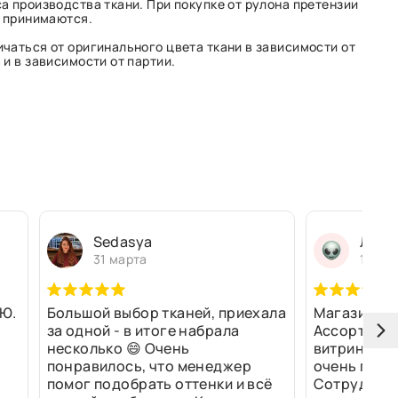
а производства ткани. При покупке от рулона претензии
е принимаются.
чаться от оригинального цвета ткани в зависимости от
и в зависимости от партии.
Sedasya
Людм
31 марта
13 ма
Ю.
Большой выбор тканей, приехала
Магазин оч
за одной - в итоге набрала
Ассортимен
несколько 😄 Очень
витринах и 
понравилось, что менеджер
очень прив
помог подобрать оттенки и всё
Сотрудники