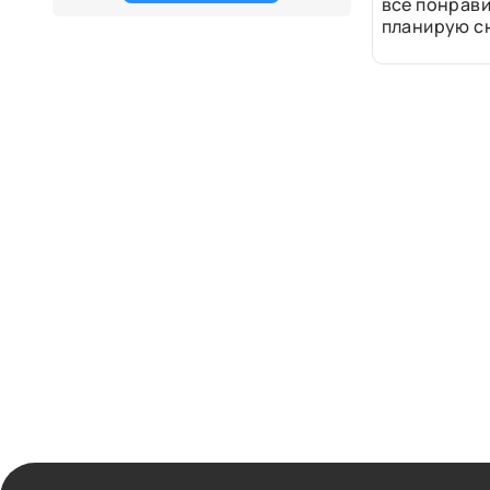
все понрави
планирую сн