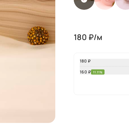
180
₽/м
180 ₽
160
₽
11.11%