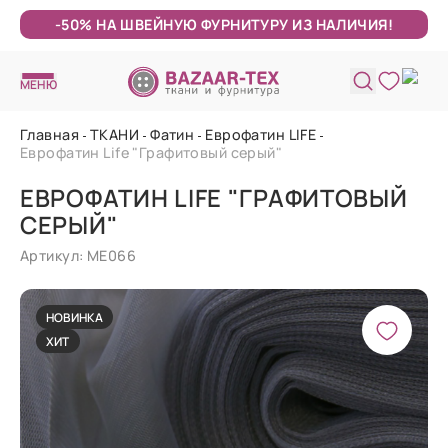
-50% НА ШВЕЙНУЮ ФУРНИТУРУ ИЗ НАЛИЧИЯ!
МЕНЮ
Главная
ТКАНИ
Фатин
Еврофатин LIFE
Еврофатин Life "Графитовый серый"
ЕВРОФАТИН LIFE "ГРАФИТОВЫЙ
СЕРЫЙ"
Артикул: МЕ066
НОВИНКА
ХИТ