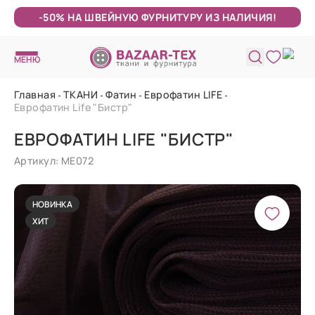
-50% НА ШВЕЙНУЮ ФУРНИТУРУ ИЗ НАЛИЧИЯ!
МЕНЮ
Главная
ТКАНИ
Фатин
Еврофатин LIFE
Еврофатин Life "Бистр"
ЕВРОФАТИН LIFE "БИСТР"
Артикул: МЕ072
НОВИНКА
ХИТ