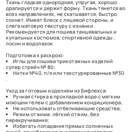
Ткань гладкая однородная, упругая, хорошо
драпируется и держит форму. Ткань тянется во
всех направлениях, не скатывается, быстро
сохнет. Имеет блеск с лицевой стороны, и
слега матовую текстуру с изнанки .
Рекомендуется для пошива танцевальных и
купальных костюмов, спортивной одежды ,
лосин и водолазок
Подготовка к раскрою:
Иглы для пошива трикотажных изделий
супер стрейч № 80;
Нитки №40, п/э или текстурированные №30
.
Уход за готовым изделием из Бифлекса:
Ручная стирка в прохладной воде с мягким
моющим гелем с добавлением кондиционера;
Не использовать отбеливающие средства;
Режим отжима: лёгкий отжим, без
перекручивания;
Избегать попадания прямых солнечных
лучей, во избежание выцветания изделия;