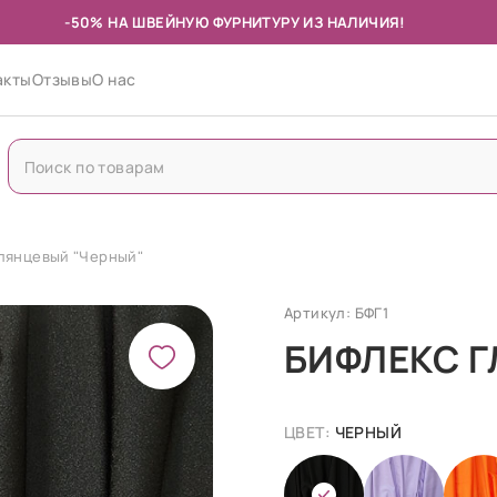
-50% НА ШВЕЙНУЮ ФУРНИТУРУ ИЗ НАЛИЧИЯ!
акты
Отзывы
О нас
лянцевый "Черный"
Артикул: БФГ1
БИФЛЕКС 
ЦВЕТ:
ЧЕРНЫЙ