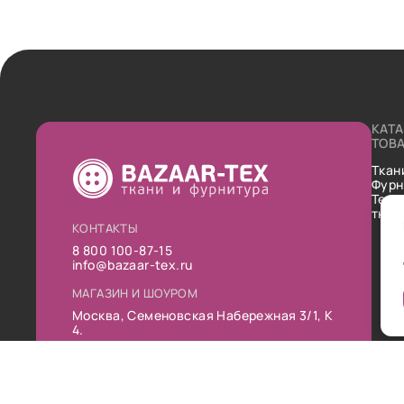
КАТ
ТОВ
Ткан
Фурн
Техн
ткан
КОНТАКТЫ
8 800 100-87-15
info@bazaar-tex.ru
МАГАЗИН И ШОУРОМ
Москва, Семеновская Набережная 3/1, К
4.
РЕЖИМ РАБОТЫ
Пн-Пт: 10:00-19:00
Сб: 11:00-16:00