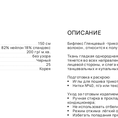
ОПИСАНИЕ
150 см
Бифлекс Глянцевый -трико
82% нейлон 18% спандекс
волокон , относится к пол
200 гр/ м.кв.
без узора
Ткань гладкая однородная
Черный
тянется во всех направлен
25
лицевой стороны, и слега
Корея
танцевальных и купальных
Подготовка к раскрою:
Иглы для пошива трико
Нитки №40, п/э или те
Уход за готовым изделием
Ручная стирка в прохл
кондиционера;
Не использовать отбел
Режим отжима: лёгкий о
Избегать попадания пр