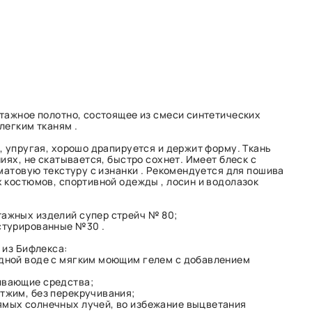
тажное полотно, состоящее из смеси синтетических
улегким тканям .
, упругая, хорошо драпируется и держит форму. Ткань
иях, не скатывается, быстро сохнет. Имеет блеск с
 матовую текстуру с изнанки . Рекомендуется для пошива
 костюмов, спортивной одежды , лосин и водолазок
тажных изделий супер стрейч № 80;
кстурированные №30 .
 из Бифлекса:
адной воде с мягким моющим гелем с добавлением
ивающие средства;
тжим, без перекручивания;
ямых солнечных лучей, во избежание выцветания