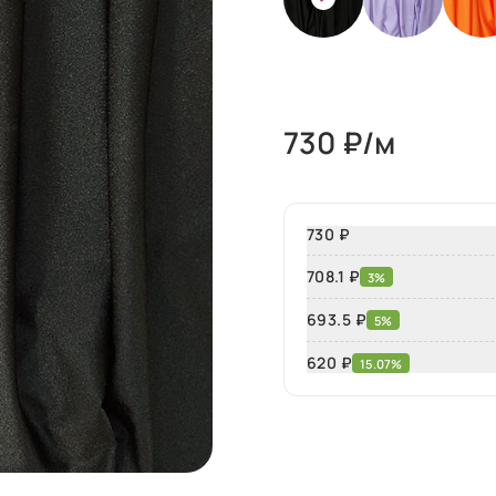
730
₽/м
730 ₽
708.1 ₽
3%
693.5 ₽
5%
620
₽
15.07%