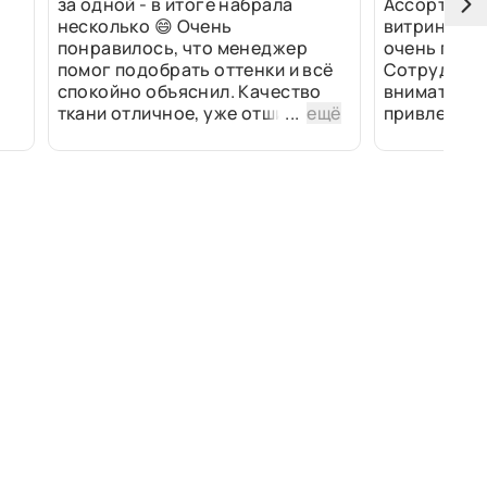
за одной - в итоге набрала
Ассортимен
несколько 😄 Очень
витринах и 
понравилось, что менеджер
очень прив
помог подобрать оттенки и всё
Сотрудники
спокойно объяснил. Качество
внимательн
ткани отличное, уже отшили
...
ещё
привлек ра
изделия - всё супер. Спасибо!
полированн
рулоны ткан
не "выдерат