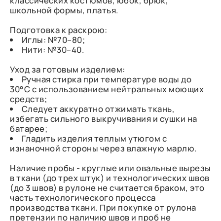
классических костюмов, юбок, брюк,
школьной формы, платья.
Подготовка к раскрою:
Иглы: №70–80;
Нити: №30–40.
Уход за готовым изделием:
Ручная стирка при температуре воды до
30°C с использованием нейтральных моющих
средств;
Следует аккуратно отжимать ткань,
избегать сильного выкручивания и сушки на
батарее;
Гладить изделия теплым утюгом с
изнаночной стороны через влажную марлю.
Наличие пробы - круглые или овальные вырезы
в ткани (до трех штук) и технологических швов
(до 3 швов) в рулоне не считается браком, это
часть технологического процесса
производства ткани. При покупке от рулона
претензии по наличию швов и проб не