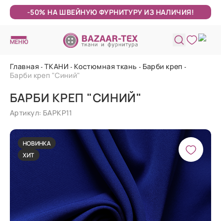
-50% НА ШВЕЙНУЮ ФУРНИТУРУ ИЗ НАЛИЧИЯ!
МЕНЮ
Главная
ТКАНИ
Костюмная ткань
Барби креп
Барби креп "Синий"
БАРБИ КРЕП "СИНИЙ"
Артикул: БАРКР11
НОВИНКА
ХИТ