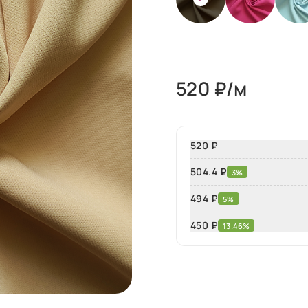
520
₽/м
520 ₽
504.4 ₽
3%
494 ₽
5%
450
₽
13.46%