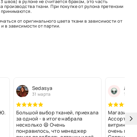
3 швов) в рулоне не считается браком, это часть
а производства ткани. При покупке от рулона претензии
е принимаются.
чаться от оригинального цвета ткани в зависимости от
и в зависимости от партии.
Sedasya
Людм
31 марта
13 ма
Ю.
Большой выбор тканей, приехала
Магазин оч
за одной - в итоге набрала
Ассортимен
несколько 😄 Очень
витринах и 
понравилось, что менеджер
очень прив