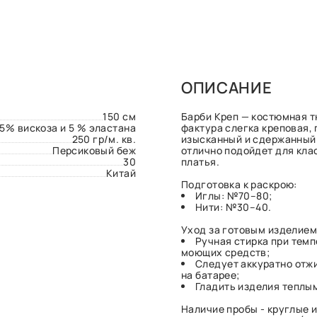
ОПИСАНИЕ
150 см
Барби Креп — костюмная тк
15% вискоза и 5 % эластана
фактура слегка креповая,
250 гр/м. кв.
изысканный и сдержанный 
Персиковый беж
отлично подойдет для кла
30
платья.
Китай
Подготовка к раскрою:
Иглы: №70–80;
Нити: №30–40.
Уход за готовым изделием
Ручная стирка при тем
моющих средств;
Следует аккуратно отжи
на батарее;
Гладить изделия теплы
Наличие пробы - круглые и