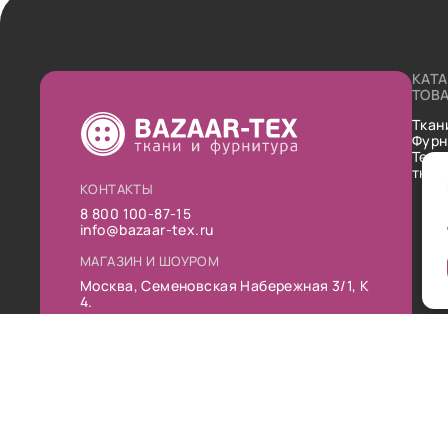
КАТ
ТОВ
Ткан
Фурн
Техн
ткан
КОНТАКТЫ
8 800 100-87-15
info@bazaar-tex.ru
МАГАЗИН И ШОУРОМ
Москва, Семеновская Набережная 3/1, К
4.
РЕЖИМ РАБОТЫ
Пн-Пт: 10:00-19:00
Сб: 11:00-16:00
Вс: Выходной
Публ