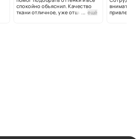
помог подобрать оттенки и всё
Сотрудники
спокойно объяснил. Качество
внимательн
ткани отличное, уже отшили
...
ещё
привлек ра
изделия - всё супер. Спасибо!
полированн
рулоны ткан
не "выдерат