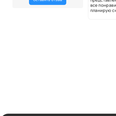
представле
все понрави
планирую сн