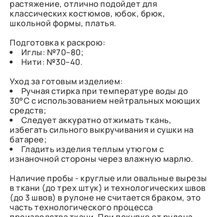
растяжение, отлично подойдет для
классических костюмов, юбок, брюк,
школьной формы, платья.
Подготовка к раскрою:
Иглы: №70–80;
Нити: №30–40.
Уход за готовым изделием:
Ручная стирка при температуре воды до
30°C с использованием нейтральных моющих
средств;
Следует аккуратно отжимать ткань,
избегать сильного выкручивания и сушки на
батарее;
Гладить изделия теплым утюгом с
изнаночной стороны через влажную марлю.
Наличие пробы - круглые или овальные вырезы
в ткани (до трех штук) и технологических швов
(до 3 швов) в рулоне не считается браком, это
часть технологического процесса
производства ткани. При покупке от рулона