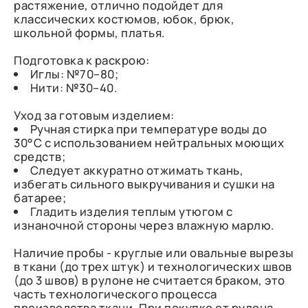
растяжение, отлично подойдет для
классических костюмов, юбок, брюк,
школьной формы, платья.
Подготовка к раскрою:
Иглы: №70–80;
Нити: №30–40.
Уход за готовым изделием:
Ручная стирка при температуре воды до
30°C с использованием нейтральных моющих
средств;
Следует аккуратно отжимать ткань,
избегать сильного выкручивания и сушки на
батарее;
Гладить изделия теплым утюгом с
изнаночной стороны через влажную марлю.
Наличие пробы - круглые или овальные вырезы
в ткани (до трех штук) и технологических швов
(до 3 швов) в рулоне не считается браком, это
часть технологического процесса
производства ткани. При покупке от рулона