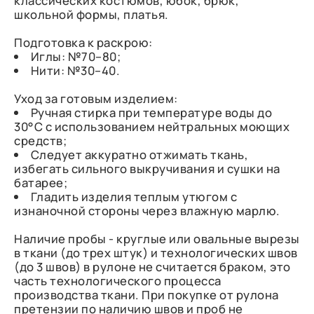
классических костюмов, юбок, брюк,
школьной формы, платья.
Подготовка к раскрою:
Иглы: №70–80;
Нити: №30–40.
Уход за готовым изделием:
Ручная стирка при температуре воды до
30°C с использованием нейтральных моющих
средств;
Следует аккуратно отжимать ткань,
избегать сильного выкручивания и сушки на
батарее;
Гладить изделия теплым утюгом с
изнаночной стороны через влажную марлю.
Наличие пробы - круглые или овальные вырезы
в ткани (до трех штук) и технологических швов
(до 3 швов) в рулоне не считается браком, это
часть технологического процесса
производства ткани. При покупке от рулона
претензии по наличию швов и проб не