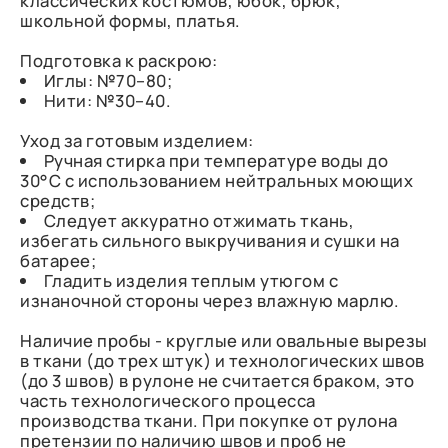
классических костюмов, юбок, брюк,
школьной формы, платья.
Подготовка к раскрою:
Иглы: №70–80;
Нити: №30–40.
Уход за готовым изделием:
Ручная стирка при температуре воды до
30°C с использованием нейтральных моющих
средств;
Следует аккуратно отжимать ткань,
избегать сильного выкручивания и сушки на
батарее;
Гладить изделия теплым утюгом с
изнаночной стороны через влажную марлю.
Наличие пробы - круглые или овальные вырезы
в ткани (до трех штук) и технологических швов
(до 3 швов) в рулоне не считается браком, это
часть технологического процесса
производства ткани. При покупке от рулона
претензии по наличию швов и проб не