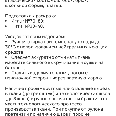
классических костюмов, юбок, брюк,
школьной формы, платья.
Подготовка к раскрою:
Иглы: №70–80;
Нити: №30–40.
Уход за готовым изделием:
Ручная стирка при температуре воды до
30°C с использованием нейтральных моющих
средств;
Следует аккуратно отжимать ткань,
избегать сильного выкручивания и сушки на
батарее;
Гладить изделия теплым утюгом с
изнаночной стороны через влажную марлю.
Наличие пробы - круглые или овальные вырезы
в ткани (до трех штук) и технологических швов
(до 3 швов) в рулоне не считается браком, это
часть технологического процесса
производства ткани. При покупке от рулона
претензии по наличию швов и проб не