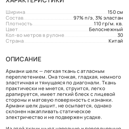
Ширина
150 см
Состав
97% п/э, 3% эластан
Плотность
110 гр/м. кв.
Цвет
Белоснежный
Кол-во метров в рулоне
30
Страна
Китай
ОПИСАНИЕ
Армани шелк — легкая ткань с атласным
переплетением. Она тонкая, гладкая, немного
эластичная и тянущаяся по диагонали. Ткань
практически не мнется, струится, легко
драпируется, имеет легкий блеск с лицевой
стороны и матовую поверхность с изнанки.
Армани шелк дышит, не осыпается, однако
склонен накапливать статическое
электричество и не подвержен усадке.
Из этой ткани шьют нарядную и повседневную