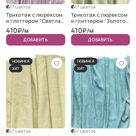
17 цветов
17 цветов
Трикотаж c люрексом
Трикотаж c люрексом
и глиттером "Светлая
и глиттером "Золото"
пудра"
NEW
410
410
₽/м
₽/м
ДОБАВИТЬ
ДОБАВИТЬ
НОВИНКА
НОВИНКА
ХИТ
ХИТ
17 цветов
17 цветов