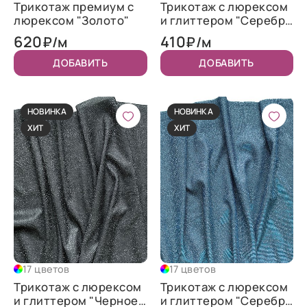
Трикотаж премиум с
Трикотаж c люрексом
люрексом "Золото"
и глиттером "Серебро
с голубым"
620
410
₽/м
₽/м
ДОБАВИТЬ
ДОБАВИТЬ
НОВИНКА
НОВИНКА
ХИТ
ХИТ
17 цветов
17 цветов
Трикотаж c люрексом
Трикотаж c люрексом
и глиттером "Черное
и глиттером "Серебро