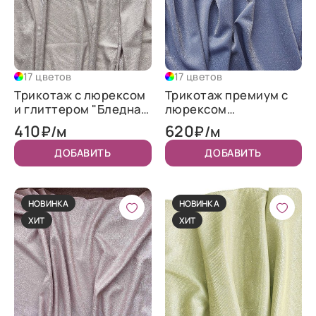
17 цветов
17 цветов
Трикотаж c люрексом
Трикотаж премиум с
и глиттером "Бледная
люрексом
сирень"
"Королевский синий"
410
620
₽/м
₽/м
ДОБАВИТЬ
ДОБАВИТЬ
НОВИНКА
НОВИНКА
ХИТ
ХИТ