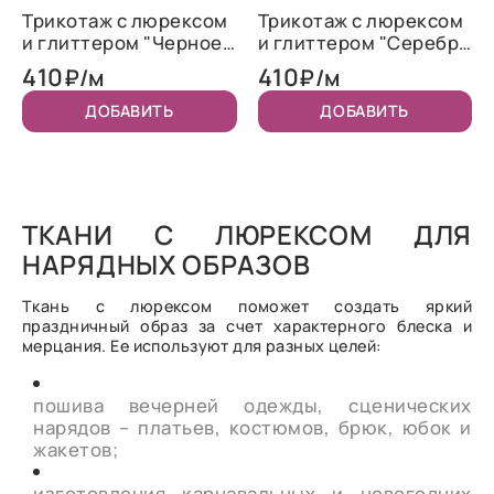
Трикотаж c люрексом
Трикотаж c люрексом
и глиттером "Черное
и глиттером "Серебро
серебро"
с бирюзой"
410
410
₽/м
₽/м
ДОБАВИТЬ
ДОБАВИТЬ
ТКАНИ С ЛЮРЕКСОМ ДЛЯ
НАРЯДНЫХ ОБРАЗОВ
Ткань с люрексом поможет создать яркий
праздничный образ за счет характерного блеска и
мерцания. Ее используют для разных целей:
пошива вечерней одежды, сценических
нарядов – платьев, костюмов, брюк, юбок и
жакетов;
изготовления карнавальных и новогодних