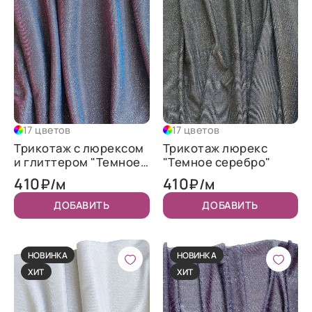
17 цветов
17 цветов
Трикотаж c люрексом
Трикотаж люрекс
и глиттером "Темное
"Темное серебро"
серебро-хамелеон
410
410
₽/м
₽/м
фуксия"
ДОБАВИТЬ
ДОБАВИТЬ
НОВИНКА
НОВИНКА
ХИТ
ХИТ