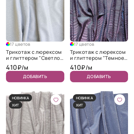
17 цветов
17 цветов
Трикотаж c люрексом
Трикотаж c люрексом
и глиттером "Светлое
и глиттером "Темное
серебро"
серебро хамелеон"
410
410
₽/м
₽/м
ДОБАВИТЬ
ДОБАВИТЬ
НОВИНКА
НОВИНКА
ХИТ
ХИТ