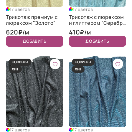
17 цветов
17 цветов
Трикотаж премиум с
Трикотаж c люрексом
люрексом "Золото"
и глиттером "Серебро
с голубым"
620
410
₽/м
₽/м
ДОБАВИТЬ
ДОБАВИТЬ
НОВИНКА
НОВИНКА
ХИТ
ХИТ
17 цветов
17 цветов