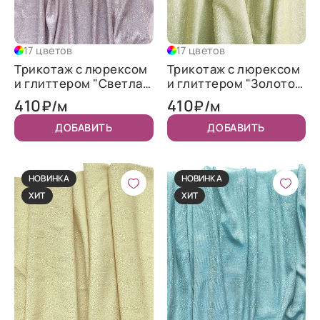
17 цветов
17 цветов
Трикотаж c люрексом
Трикотаж c люрексом
и глиттером "Светлая
и глиттером "Золото"
пудра"
NEW
410
410
₽/м
₽/м
ДОБАВИТЬ
ДОБАВИТЬ
НОВИНКА
НОВИНКА
ХИТ
ХИТ