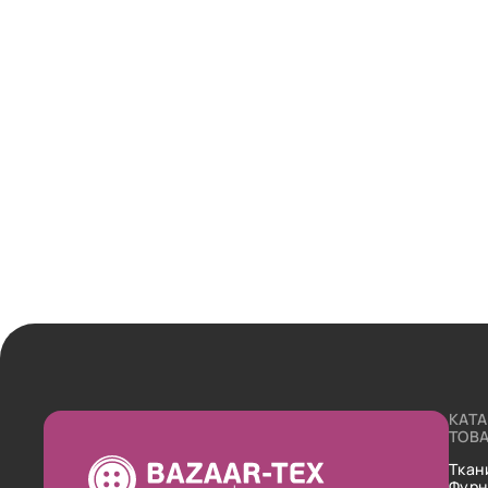
КАТ
ТОВ
Ткан
Фурн