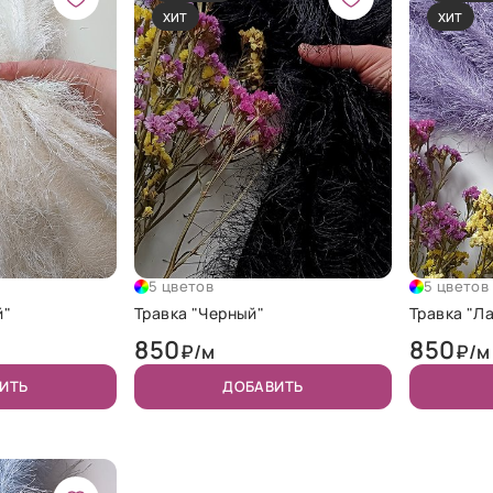
ХИТ
ХИТ
5 цветов
5 цветов
й"
Травка "Черный"
Травка "Л
850
850
₽/м
₽/м
ИТЬ
ДОБАВИТЬ