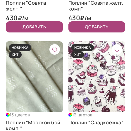
Поплин "Совята
Поплин "Совята желт.
желт."
комп"
430
430
₽/м
₽/м
ДОБАВИТЬ
ДОБАВИТЬ
НОВИНКА
НОВИНКА
ХИТ
ХИТ
13 цветов
13 цветов
Поплин "Морской бой
Поплин "Сладкоежка"
комп."