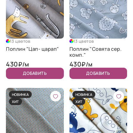
13 цветов
13 цветов
Поплин "Цап- царап"
Поплин "Совята сер.
комп."
430
430
₽/м
₽/м
ДОБАВИТЬ
ДОБАВИТЬ
НОВИНКА
НОВИНКА
ХИТ
ХИТ