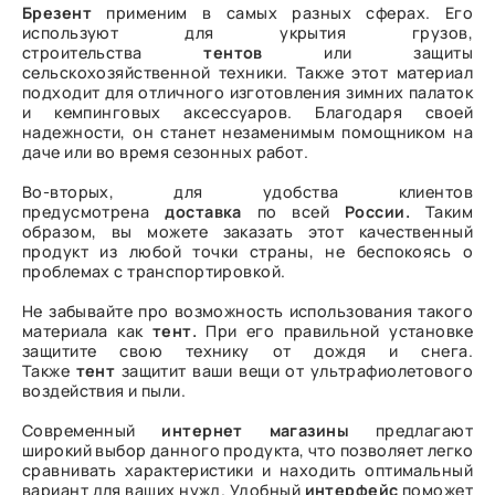
Брезент
применим в самых разных сферах. Его
используют для укрытия грузов,
строительства
тентов
или защиты
сельскохозяйственной техники. Также этот материал
подходит для отличного изготовления зимних палаток
и кемпинговых аксессуаров. Благодаря своей
надежности, он станет незаменимым помощником на
даче или во время сезонных работ.
Во-вторых, для удобства клиентов
предусмотрена
доставка
по всей
России.
Таким
образом, вы можете заказать этот качественный
продукт из любой точки страны, не беспокоясь о
проблемах с транспортировкой.
Не забывайте про возможность использования такого
материала как
тент.
При его правильной установке
защитите свою технику от дождя и снега.
Также
тент
защитит ваши вещи от ультрафиолетового
воздействия и пыли.
Современный
интернет
магазины
предлагают
широкий выбор данного продукта, что позволяет легко
сравнивать характеристики и находить оптимальный
вариант для ваших нужд. Удобный
интерфейс
поможет