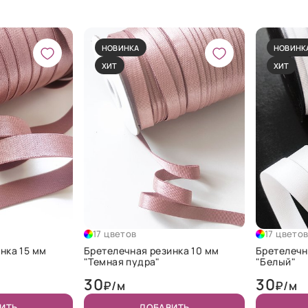
НОВИНКА
НОВИНК
ХИТ
ХИТ
17 цветов
17 цвето
нка 15 мм
Бретелечная резинка 10 мм
Бретелечн
"Темная пудра"
"Белый"
30
30
₽/м
₽/м
ИТЬ
ДОБАВИТЬ