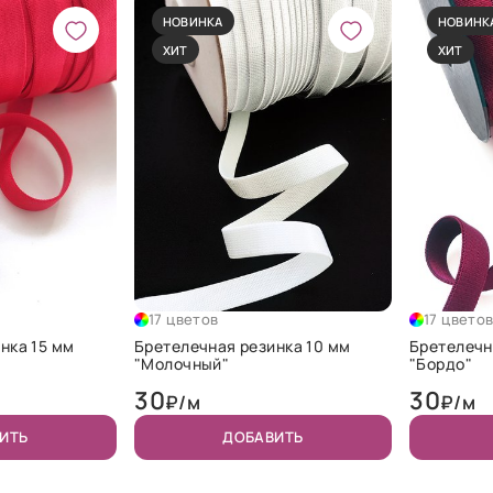
НОВИНКА
НОВИНК
ХИТ
ХИТ
17 цветов
17 цвето
нка 15 мм
Бретелечная резинка 10 мм
Бретелечн
"Молочный"
"Бордо"
30
30
₽/м
₽/м
ИТЬ
ДОБАВИТЬ