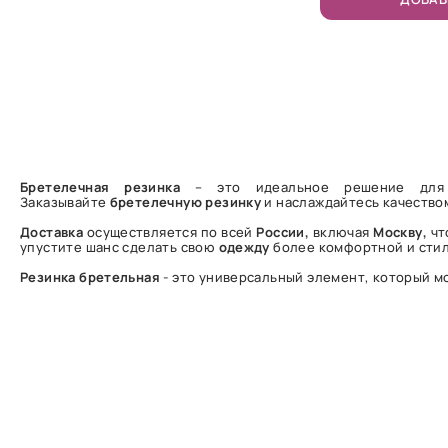
Бретелечная
резинка
– это идеальное решение для
Заказывайте
бретелечную
резинку
и наслаждайтесь качество
Доставка
осуществляется по всей
России,
включая
Москву,
чт
упустите шанс сделать свою
одежду
более комфортной и сти
Резинка
бретельная
- это универсальный элемент, который м