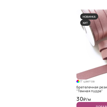
НОВИНКА
ХИТ
17 цветов
Бретелечная рези
"Темная пудра"
30
₽/м
ДОБАВ