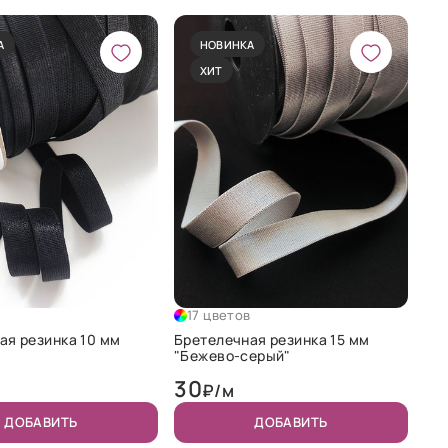
А
НОВИНКА
ХИТ
в
17 цветов
ая резинка 10 мм
Бретелечная резинка 15 мм
"Бежево-серый"
30
₽/м
ДОБАВИТЬ
ДОБАВИТЬ