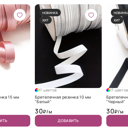
НОВИНКА
НОВИНК
ХИТ
ХИТ
17 цветов
17 цвето
нка 15 мм
Бретелечная резинка 10 мм
Бретелечн
"Белый"
"Черный"
30
30
₽/м
₽/м
ИТЬ
ДОБАВИТЬ