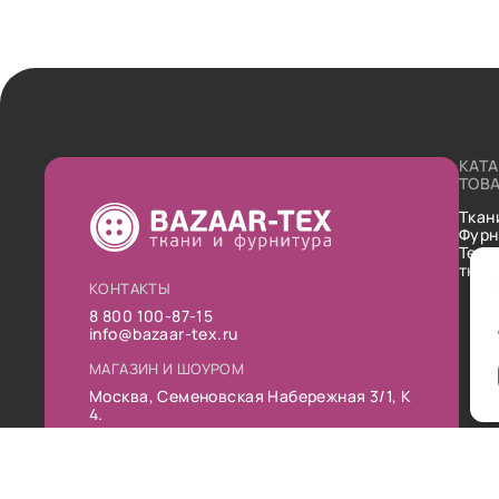
КАТ
ТОВ
Ткан
Фурн
Техн
ткан
КОНТАКТЫ
8 800 100-87-15
info@bazaar-tex.ru
МАГАЗИН И ШОУРОМ
Москва, Семеновская Набережная 3/1, К
4.
РЕЖИМ РАБОТЫ
Пн-Пт: 10:00-19:00
Сб: 11:00-16:00