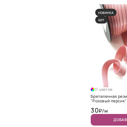
НОВИНКА
ХИТ
17 цветов
Бретелечная рези
"Розовый персик"
30
₽/м
ДОБАВ