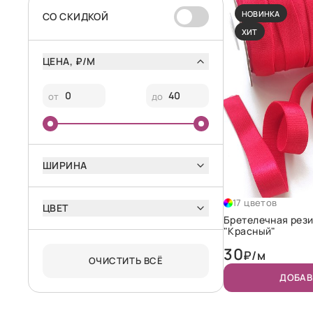
НОВИНКА
CО СКИДКОЙ
ХИТ
ЦЕНА, ₽/М
от
до
ШИРИНА
17 цветов
ЦВЕТ
Бретелечная рези
"Красный"
30
₽/м
ОЧИСТИТЬ ВСЁ
ДОБАВ