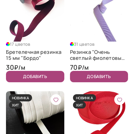
17 цветов
31 цветов
Бретелечная резинка
Резинка "Очень
15 мм "Бордо"
светлый фиолетовый"
2.5 см
30
70
₽/м
₽/м
ДОБАВИТЬ
ДОБАВИТЬ
НОВИНКА
НОВИНКА
ХИТ
ХИТ