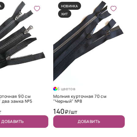
А
НОВИНКА
ХИТ
6 цветов
рточная 90 см
Молния курточная 70 см
" два замка №5
"Черный" №8
140
т
₽/шт
ДОБАВИТЬ
ДОБАВИТЬ