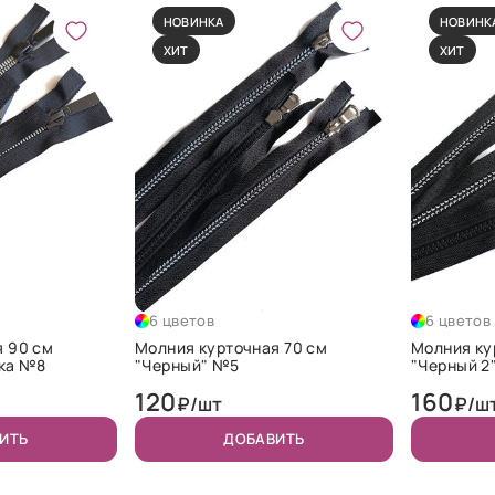
НОВИНКА
НОВИНК
ХИТ
ХИТ
6 цветов
6 цветов
я 90 см
Молния курточная 70 см
Молния ку
мка №8
"Черный" №5
"Черный 2
120
160
₽/шт
₽/ш
ИТЬ
ДОБАВИТЬ