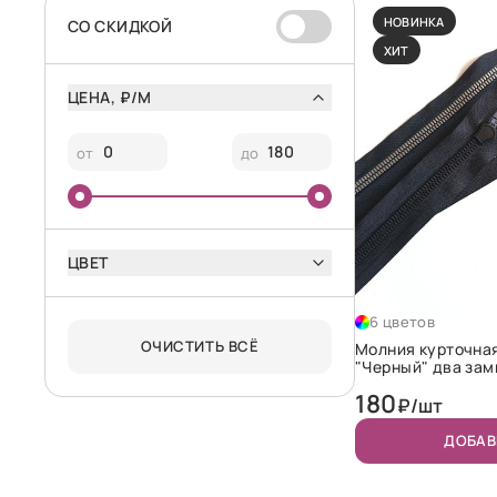
НОВИНКА
CО СКИДКОЙ
ХИТ
ЦЕНА, ₽/М
от
до
ЦВЕТ
6 цветов
ОЧИСТИТЬ ВСЁ
Молния курточна
"Черный" два за
180
₽/шт
ДОБАВ