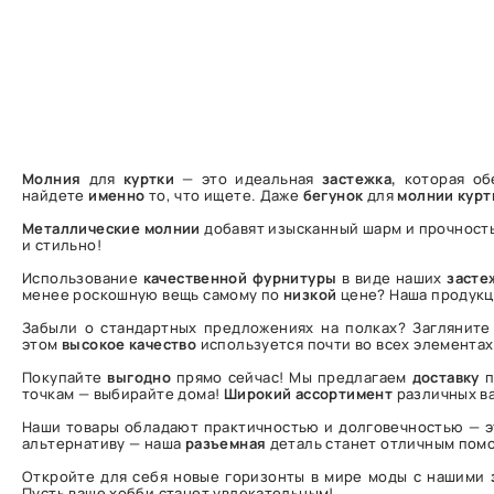
Молния
для
куртки
— это идеальная
застежка,
которая об
найдете
именно
то, что ищете. Даже
бегунок
для
молнии
курт
Металлические молнии
добавят изысканный шарм и прочность
и стильно!
Использование
качественной
фурнитуры
в виде наших
засте
менее роскошную вещь самому по
низкой
цене? Наша продукц
Забыли о стандартных предложениях на полках? Заглянит
этом
высокое
качество
используется почти во всех элементах
Покупайте
выгодно
прямо сейчас! Мы предлагаем
доставку
п
точкам — выбирайте дома!
Широкий
ассортимент
различных в
Наши товары обладают практичностью и долговечностью — э
альтернативу — наша
разъемная
деталь станет отличным пом
Откройте для себя новые горизонты в мире моды с нашими
Пусть ваше хобби станет увлекательным!