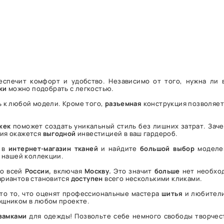
еспечит комфорт и удобство. Независимо от того, нужна ли
ки
можно подобрать с легкостью.
 к любой модели. Кроме того,
разъемная
конструкция позволяет
жек
поможет создать уникальный стиль без лишних затрат. Заче
ия окажется
выгодной
инвестицией в ваш гардероб.
е в
интернет-магазин
тканей
и найдите
большой
выбор
моделей
 нашей коллекции.
о всей
России,
включая
Москву.
Это значит
больше
нет необход
ариантов становится
доступен
всего несколькими кликами.
то то, что оценят профессиональные мастера
шитья
и любители
ощником в любом проекте.
замками
для одежды! Позвольте себе немного свободы творчес