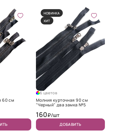
НОВИНКА
ХИТ
6 цветов
я 60 см
Молния курточная 90 см
"Черный" два замка №5
160
₽/шт
ИТЬ
ДОБАВИТЬ