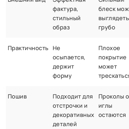
фактура,
блеск мож
стильный
выглядет
образ
грубо
Практичность
Не
Плохое
осыпается,
покрытие
держит
может
форму
трескатьс
Пошив
Подходит для
Проколы о
отстрочки и
иглы
декоративных
остаются
деталей