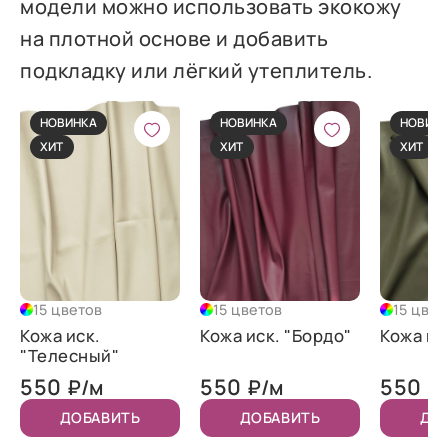
модели можно использовать экокожу
на плотной основе и добавить
подкладку или лёгкий утеплитель.
НОВИНКА
НОВИНКА
НОВИН
ХИТ
ХИТ
ХИТ
15 цветов
15 цветов
15 цвет
Кожа иск.
Кожа иск. "Бордо"
Кожа ис
"Телесный"
550
550
550
₽/м
₽/м
₽
ДОБАВИТЬ
ДОБАВИТЬ
ДО