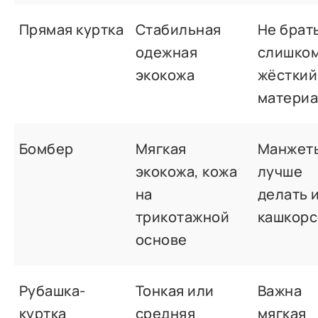
Прямая куртка
Стабильная
Не брат
одежная
слишко
экокожа
жёсткий
матери
Бомбер
Мягкая
Манжет
экокожа, кожа
лучше
на
делать 
трикотажной
кашкорс
основе
Рубашка-
Тонкая или
Важна
куртка
средняя
мягкая