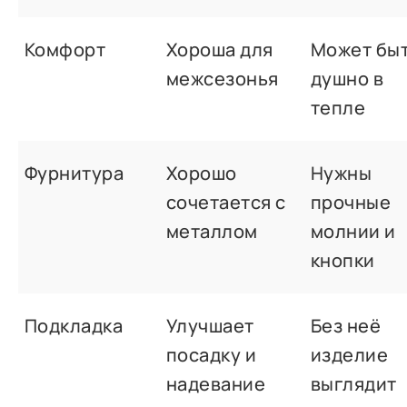
Комфорт
Хороша для
Может бы
межсезонья
душно в
тепле
Фурнитура
Хорошо
Нужны
сочетается с
прочные
металлом
молнии и
кнопки
Подкладка
Улучшает
Без неё
посадку и
изделие
надевание
выглядит