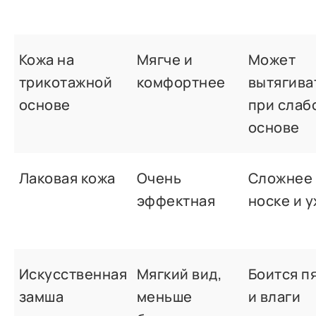
Кожа на
Мягче и
Может
трикотажной
комфортнее
вытягива
основе
при слаб
основе
Лаковая кожа
Очень
Сложнее 
эффектная
носке и 
Искусственная
Мягкий вид,
Боится п
замша
меньше
и влаги