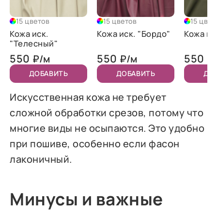
15 цветов
15 цветов
15 цвет
Кожа иск.
Кожа иск. "Бордо"
Кожа ис
"Телесный"
550
550
550
₽/м
₽/м
₽
ДОБАВИТЬ
ДОБАВИТЬ
ДО
Искусственная кожа не требует
сложной обработки срезов, потому что
многие виды не осыпаются. Это удобно
при пошиве, особенно если фасон
лаконичный.
Минусы и важные