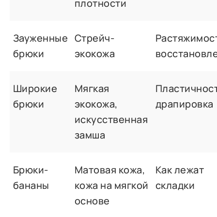
плотности
Зауженные
Стрейч-
Растяжимост
брюки
экокожа
восстановл
Широкие
Мягкая
Пластичност
брюки
экокожа,
драпировка
искусственная
замша
Брюки-
Матовая кожа,
Как лежат
бананы
кожа на мягкой
складки
основе