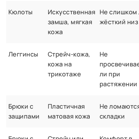
Кюлоты
Искусственная
Не слишком
замша, мягкая
жёсткий низ
кожа
Леггинсы
Стрейч-кожа,
Не
кожа на
просвечива
трикотаже
ли при
растяжении
Брюки с
Пластичная
Не ломаются
защипами
матовая кожа
складки
Брюки с
Стрейч или
Комфорт в