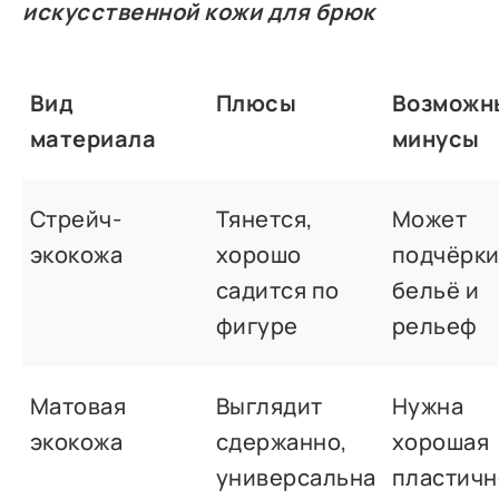
искусственной кожи для брюк
Вид
Плюсы
Возможн
материала
минусы
Стрейч-
Тянется,
Может
экокожа
хорошо
подчёрки
садится по
бельё и
фигуре
рельеф
Матовая
Выглядит
Нужна
экокожа
сдержанно,
хорошая
универсальна
пластичн