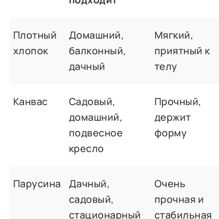
Плотный
Домашний,
Мягкий,
хлопок
балконный,
приятный к
дачный
телу
Канвас
Садовый,
Прочный,
домашний,
держит
подвесное
форму
кресло
Парусина
Дачный,
Очень
садовый,
прочная и
стационарный
стабильная