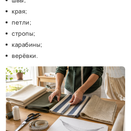
швы;
края;
петли;
стропы;
карабины;
верёвки.