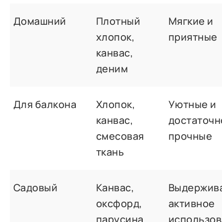
Домашний
Плотный
Мягкие и
хлопок,
приятные
канвас,
деним
Для балкона
Хлопок,
Уютные и
канвас,
достаточн
смесовая
прочные
ткань
Садовый
Канвас,
Выдержив
оксфорд,
активное
парусина
использо