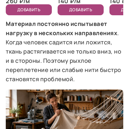
260
140
140
₽/м
₽/м
₽/
ДОБАВИТЬ
ДОБАВИТЬ
ДО
Материал постоянно испытывает
нагрузку в нескольких направлениях
.
Когда человек садится или ложится,
ткань растягивается не только вниз, но
и в стороны. Поэтому рыхлое
переплетение или слабые нити быстро
становятся проблемой.