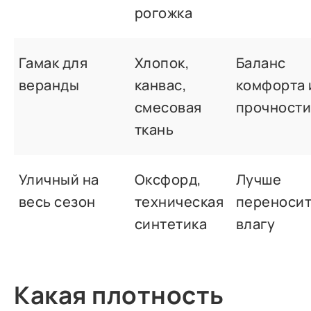
рогожка
Гамак для
Хлопок,
Баланс
веранды
канвас,
комфорта 
смесовая
прочност
ткань
Уличный на
Оксфорд,
Лучше
весь сезон
техническая
переноси
синтетика
влагу
Какая плотность