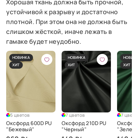
Хорошая ткань должна быть прочной,
устойчивой к разрыву и достаточно
плотной. При этом она не должна быть
слишком жёсткой, иначе лежать в
гамаке будет неудобно.
НОВИНКА
НОВИНКА
НОВИН
ХИТ
ХИТ
ХИТ
5 цветов
7 цветов
7 цвето
Оксфорд 600D PU
Оксфорд 210D PU
Оксфорд
"Бежевый"
"Черный"
"Зелен