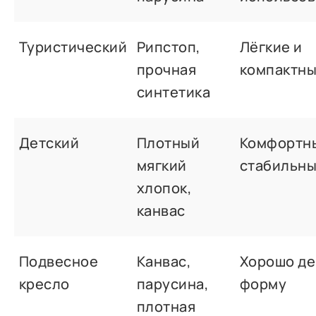
Туристический
Рипстоп,
Лёгкие и
прочная
компактн
синтетика
Детский
Плотный
Комфортн
мягкий
стабильн
хлопок,
канвас
Подвесное
Канвас,
Хорошо д
кресло
парусина,
форму
плотная