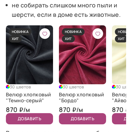
не собирать слишком много пыли и
шерсти, если в доме есть животные.
НОВИНКА
НОВИНКА
НОВИН
ХИТ
ХИТ
ХИТ
30 цветов
30 цветов
30 цве
Велюр хлопковый
Велюр хлопковый
Велюр 
"Темно-серый"
"Бордо"
"Айвор
870
870
870
₽/м
₽/м
₽
ДОБАВИТЬ
ДОБАВИТЬ
ДО