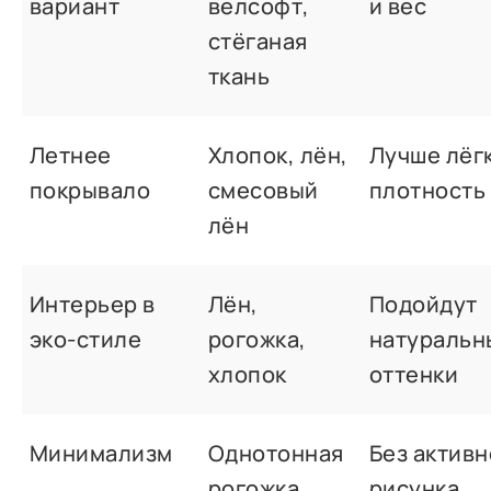
вариант
велсофт,
и вес
стёганая
ткань
Летнее
Хлопок, лён,
Лучше лёг
покрывало
смесовый
плотность
лён
Интерьер в
Лён,
Подойдут
эко-стиле
рогожка,
натуральн
хлопок
оттенки
Минимализм
Однотонная
Без активн
рогожка,
рисунка