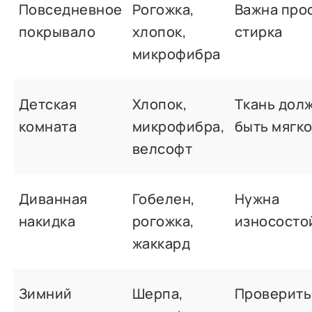
Повседневное
Рогожка,
Важна про
покрывало
хлопок,
стирка
микрофибра
Детская
Хлопок,
Ткань дол
комната
микрофибра,
быть мягк
велсофт
Диванная
Гобелен,
Нужна
накидка
рогожка,
износосто
жаккард
Зимний
Шерпа,
Проверить