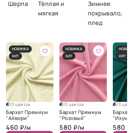
Шерпа
Тёплая и
Зимнее
мягкая
покрывало,
плед
НОВИНКА
НОВИНКА
НОВИН
ХИТ
ХИТ
ХИТ
13 цветов
13 цветов
13 цвет
Бархат Премиум
Бархат Премиум
Бархат
"Айвори"
"Розовый"
"Изумр
460
580
580
₽/м
₽/м
₽