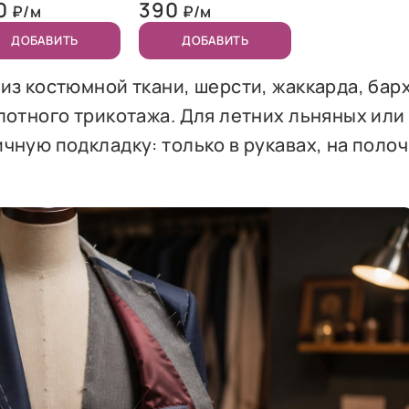
0
390
₽/м
₽/м
ДОБАВИТЬ
ДОБАВИТЬ
из костюмной ткани, шерсти, жаккарда, барх
лотного трикотажа. Для летних льняных или
чную подкладку: только в рукавах, на полоч