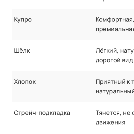
Купро
Комфортная
премиальная
Шёлк
Лёгкий, нат
дорогой вид
Хлопок
Приятный к 
натуральны
Стрейч-подкладка
Тянется, не
движения