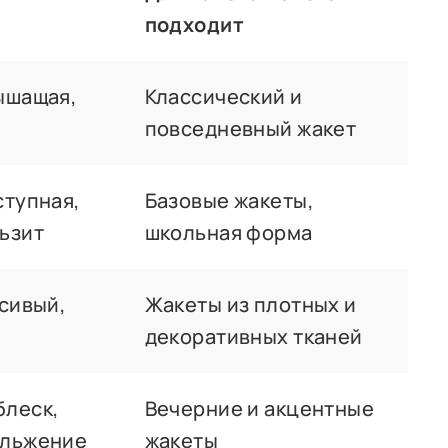
подходит
ышащая,
Классический и
повседневный жакет
ступная,
Базовые жакеты,
ьзит
школьная форма
асивый,
Жакеты из плотных и
декоративных тканей
блеск,
Вечерние и акцентные
ольжение
жакеты