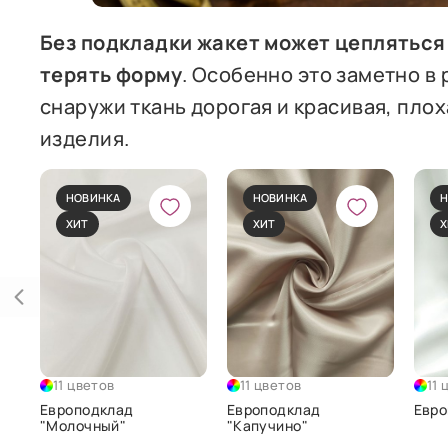
Без подкладки жакет может цепляться 
терять форму
. Особенно это заметно в 
снаружи ткань дорогая и красивая, пло
изделия.
НОВИНКА
НОВИНКА
Н
ХИТ
ХИТ
Х
11 цветов
11 цветов
11 
Европодклад
Европодклад
Евро
"Молочный"
"Капучино"