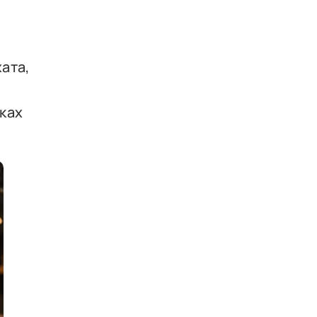
ата,
ках