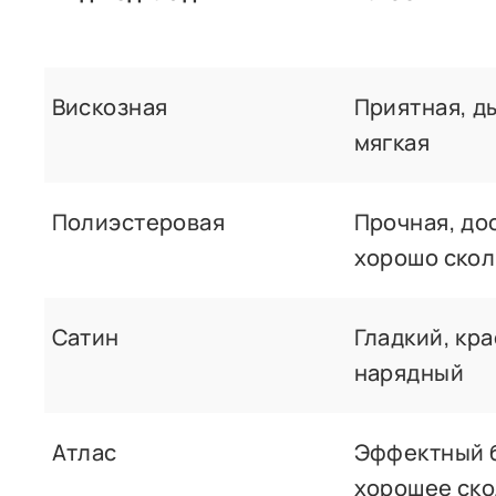
Вискозная
Приятная, д
мягкая
Полиэстеровая
Прочная, до
хорошо скол
Сатин
Гладкий, кр
нарядный
Атлас
Эффектный 
хорошее ск