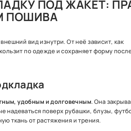
ЛАДКУ ПОД ЖАКЕТ: ПР
М ПОШИВА
 внешний вид изнутри. От неё зависит, как
скользит по одежде и сохраняет форму посл
одкладка
тным, удобным и долговечным
. Она закрыв
че надеваться поверх рубашки, блузы, футб
ную ткань от растяжения и трения.