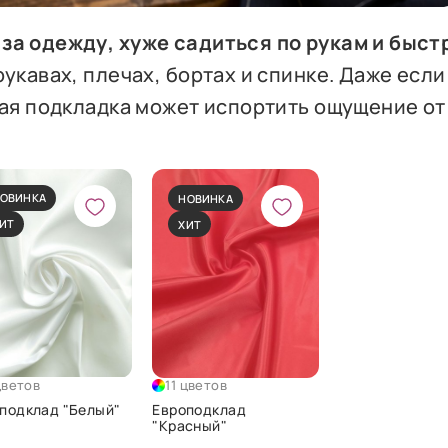
за одежду, хуже садиться по рукам и быст
рукавах, плечах, бортах и спинке. Даже если
хая подкладка может испортить ощущение от
ОВИНКА
НОВИНКА
ИТ
ХИТ
цветов
11 цветов
подклад "Белый"
Европодклад
"Красный"