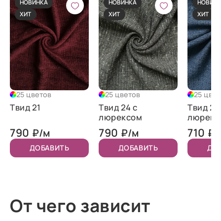
НОВИНКА
НОВИНКА
НОВИН
ХИТ
ХИТ
ХИТ
25 цветов
25 цветов
25 цве
Твид 21
Твид 24 с
Твид 25
люрексом
люрекс
пайетк
790
790
710
₽/м
₽/м
₽/
ДОБАВИТЬ
ДОБАВИТЬ
ДО
От чего зависит