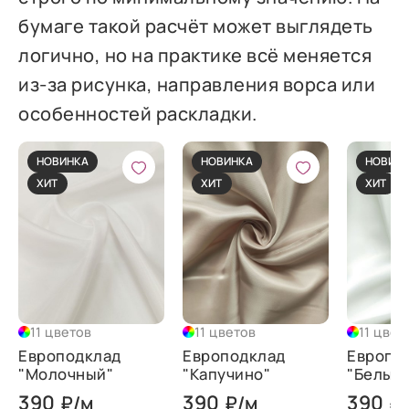
бумаге такой расчёт может выглядеть
логично, но на практике всё меняется
из-за рисунка, направления ворса или
особенностей раскладки.
НОВИНКА
НОВИНКА
НОВИН
ХИТ
ХИТ
ХИТ
11 цветов
11 цветов
11 цвет
Европодклад
Европодклад
Европо
"Молочный"
"Капучино"
"Белый
390
390
390
₽/м
₽/м
₽