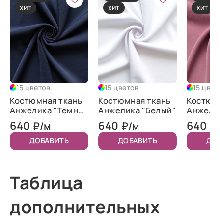
ХИТ
ХИТ
ХИТ
15 цветов
15 цветов
15 цвет
Костюмная ткань
Костюмная ткань
Костюм
Анжелика "Темно-
Анжелика "Белый"
Анжели
синий"
"Орхид
640
640
640
₽/м
₽/м
₽
ДОБАВИТЬ
ДОБАВИТЬ
ДО
Таблица
дополнительных