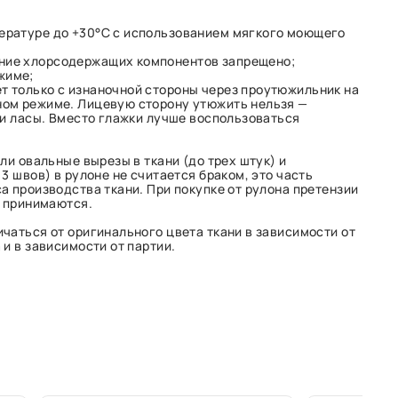
пературе до +30°C с использованием мягкого моющего
ние хлорсодержащих компонентов запрещено;
жиме;
т только с изнаночной стороны через проутюжильник на
ом режиме. Лицевую сторону утюжить нельзя —
 и ласы. Вместо глажки лучше воспользоваться
ли овальные вырезы в ткани (до трех штук) и
3 швов) в рулоне не считается браком, это часть
а производства ткани. При покупке от рулона претензии
е принимаются.
чаться от оригинального цвета ткани в зависимости от
и в зависимости от партии.