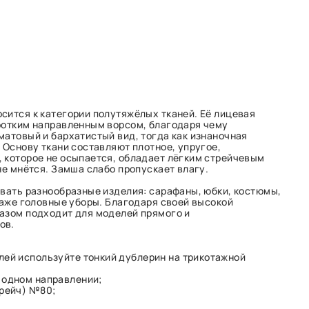
сится к категории полутяжёлых тканей. Её лицевая
ротким направленным ворсом, благодаря чему
матовый и бархатистый вид, тогда как изнаночная
 Основу ткани составляют плотное, упругое,
 которое не осыпается, обладает лёгким стрейчевым
не мнётся. Замша слабо пропускает влагу.
авать разнообразные изделия: сарафаны, юбки, костюмы,
 даже головные уборы. Благодаря своей высокой
азом подходит для моделей прямого и
ов.
лей используйте тонкий дублерин на трикотажной
 одном направлении;
трейч) №80;