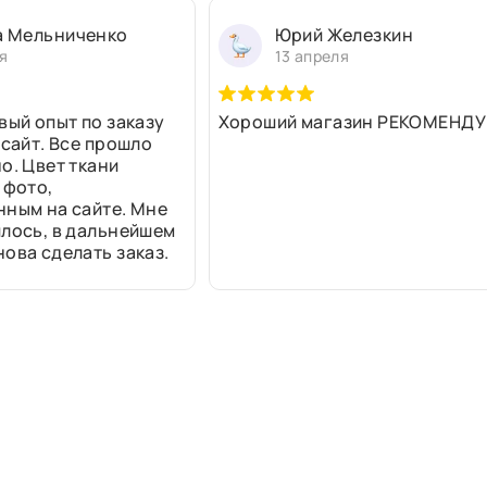
а Мельниченко
Юрий Железкин
я
13 апреля
вый опыт по заказу
Хороший магазин РЕКОМЕНДУ
 сайт. Все прошло
о. Цвет ткани
 фото,
нным на сайте. Мне
лось, в дальнейшем
ова сделать заказ.