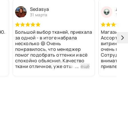
Sedasya
Людм
31 марта
13 ма
Ю.
Большой выбор тканей, приехала
Магазин оч
за одной - в итоге набрала
Ассортимен
несколько 😄 Очень
витринах и 
понравилось, что менеджер
очень прив
помог подобрать оттенки и всё
Сотрудники
спокойно объяснил. Качество
внимательн
ткани отличное, уже отшили
...
ещё
привлек ра
изделия - всё супер. Спасибо!
полированн
рулоны ткан
не "выдерат