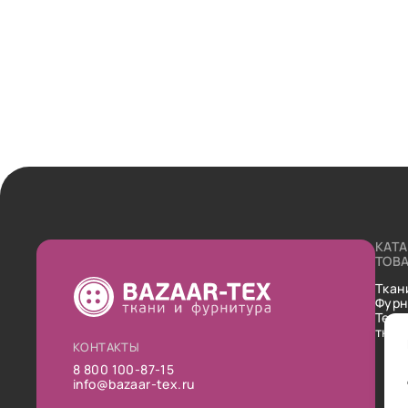
КАТ
ТОВ
Ткан
Фурн
Техн
ткан
КОНТАКТЫ
8 800 100-87-15
info@bazaar-tex.ru