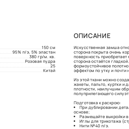
ОПИСАНИЕ
150 см
Искусственная замша отно
95% п/э, 5% эластан
сторона покрыта очень ко
380 гр/м. кв.
поверхность приобретает 
Розовая пудра
сторона остаётся гладкой.
25
формоустойчивое полотно,
Китай
эффектом по утку и почти 
Из этой ткани можно созд
жакеты, пальто, куртки и
плотности, наилучшим обр
полуприлегающего силуэт
Подготовка к раскрою:
При дублировании дета
основе;
Размещайте выкройки в
Иглы для трикотажа (с
Нити №40 п/э.