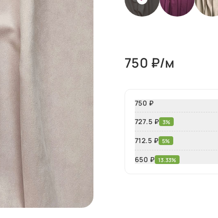
750
₽/м
750 ₽
727.5 ₽
3%
712.5 ₽
5%
650
₽
13.33%