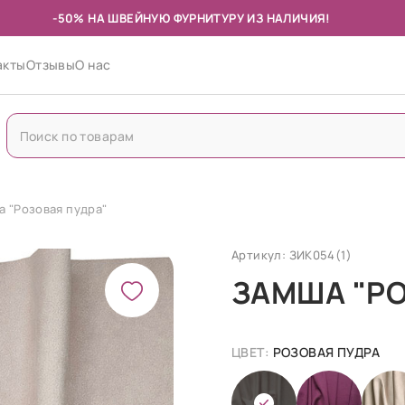
-50% НА ШВЕЙНУЮ ФУРНИТУРУ ИЗ НАЛИЧИЯ!
акты
Отзывы
О нас
а "Розовая пудра"
Артикул: ЗИК054(1)
ЗАМША "РО
ЦВЕТ:
РОЗОВАЯ ПУДРА