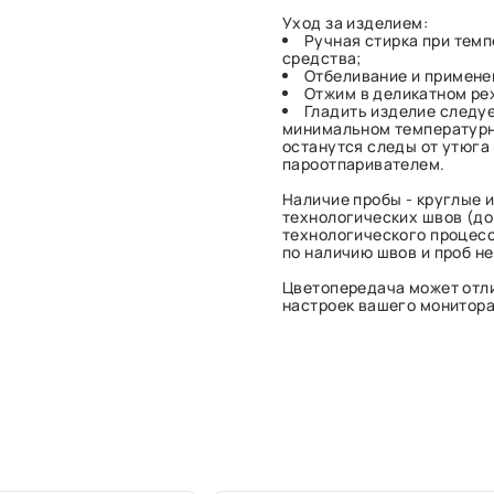
Уход за изделием:
Ручная стирка при тем
средства;
Отбеливание и примене
Отжим в деликатном ре
Гладить изделие следуе
минимальном температурн
останутся следы от утюга
пароотпаривателем.
Наличие пробы - круглые и
технологических швов (до 
технологического процесс
по наличию швов и проб н
Цветопередача может отли
настроек вашего монитора 