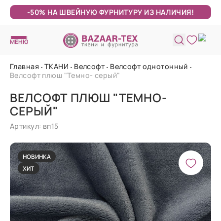
-50% НА ШВЕЙНУЮ ФУРНИТУРУ ИЗ НАЛИЧИЯ!
МЕНЮ
Главная
ТКАНИ
Велсофт
Велсофт однотонный
Велсофт плюш "Темно- серый"
ВЕЛСОФТ ПЛЮШ "ТЕМНО-
СЕРЫЙ"
Артикул: вп15
НОВИНКА
ХИТ