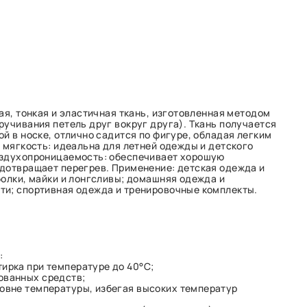
ая, тонкая и эластичная ткань, изготовленная методом
ручивания петель друг вокруг друга). Ткань получается
й в носке, отлично садится по фигуре, обладая легким
и мягкость: идеальна для летней одежды и детского
оздухопроницаемость: обеспечивает хорошую
дотвращает перегрев. Применение: детская одежда и
болки, майки и лонгсливы; домашняя одежда и
и; спортивная одежда и тренировочные комплекты.
:
ирка при температуре до 40°C;
ованных средств;
ровне температуры, избегая высоких температур