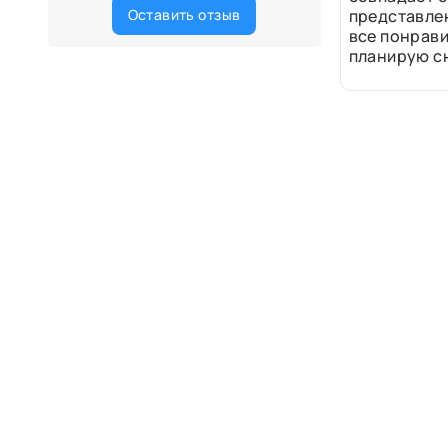
Оставить отзыв
представле
все понрави
планирую сн