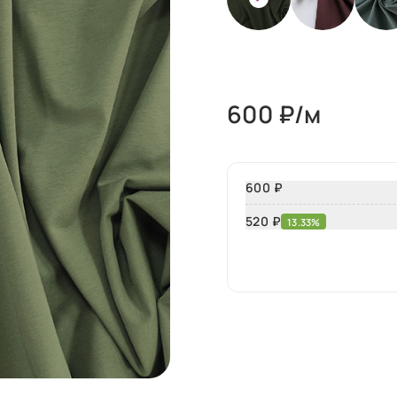
600
₽/м
600 ₽
520
₽
13.33%