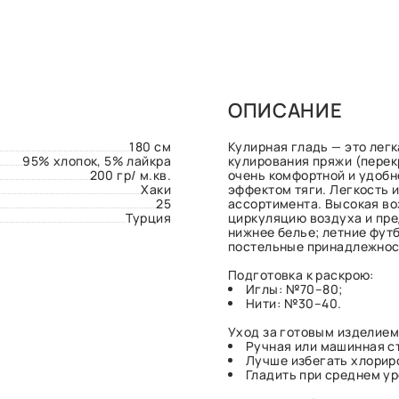
ОПИСАНИЕ
180 см
Кулирная гладь — это легк
95% хлопок, 5% лайкра
кулирования пряжи (перек
200 гр/ м.кв.
очень комфортной и удобно
Хаки
эффектом тяги. Легкость 
25
ассортимента. Высокая в
Турция
циркуляцию воздуха и пре
нижнее белье; летние фут
постельные принадлежност
Подготовка к раскрою:
Иглы: №70–80;
Нити: №30–40.
Уход за готовым изделием
Ручная или машинная ст
Лучше избегать хлорир
Гладить при среднем у