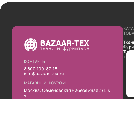
КАТ
ТОВ
Ткан
Фурн
Техн
ткан
КОНТАКТЫ
8 800 100-87-15
info@bazaar-tex.ru
МАГАЗИН И ШОУРОМ
Москва, Семеновская Набережная 3/1, К
4.
РЕЖИМ РАБОТЫ
Пн-Пт: 10:00-19:00
Сб: 11:00-16:00
Вс: Выходной
Публ