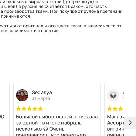
ли овальные вырезы в ткани (до трех штук) и
3 швов) в рулоне не считается браком, это часть
а производства ткани. При покупке от рулона претензии
е принимаются.
чаться от оригинального цвета ткани в зависимости от
и в зависимости от партии.
Sedasya
Людм
31 марта
13 ма
Ю.
Большой выбор тканей, приехала
Магазин оч
за одной - в итоге набрала
Ассортимен
несколько 😄 Очень
витринах и 
понравилось, что менеджер
очень прив