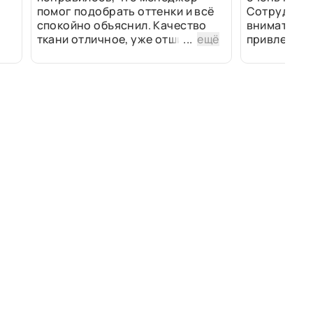
помог подобрать оттенки и всё
Сотрудники
спокойно объяснил. Качество
внимательн
ткани отличное, уже отшили
...
ещё
привлек ра
изделия - всё супер. Спасибо!
полированн
рулоны ткан
не "выдерат