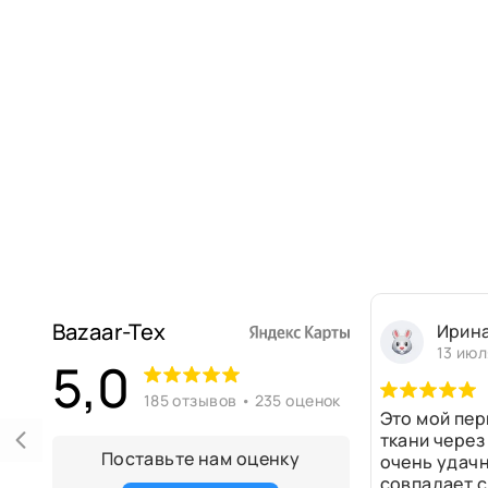
Bazaar-Tex
Ирин
13 июл
5,0
185 отзывов • 235 оценок
Это мой пер
ткани через
Поставьте нам оценку
очень удачн
совпадает с