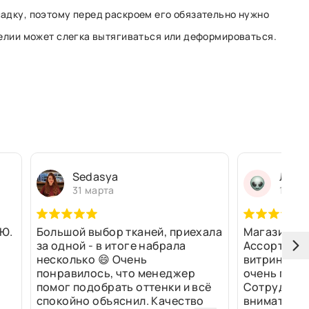
адку, поэтому перед раскроем его обязательно нужно
делии может слегка вытягиваться или деформироваться.
Sedasya
Людм
31 марта
13 ма
Ю.
Большой выбор тканей, приехала
Магазин оч
за одной - в итоге набрала
Ассортимен
несколько 😄 Очень
витринах и 
понравилось, что менеджер
очень прив
помог подобрать оттенки и всё
Сотрудники
спокойно объяснил. Качество
внимательн