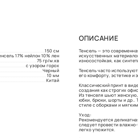
ОПИСАНИЕ
150 см
Тенсель — это современна
енсель 17% нейлон 10% лен
искусственных материалов:
75 гр/м.кв
износостойкая, как синтет
с узором горох
Черный
Тенсель часто используют
10 мм
его комфорту, эстетике и 
Китай
Классический принт в виде
создания как строгих офис
Из тенселя шьют женскую,
юбки, брюки, шорты и др.
стиле с оборками и мягки
Уход:
Рекомендуется деликатная
следует провести влажно-
легко утюжится.