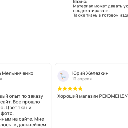
Важно:
Материал может давать ус
продекатировать.
Также ткань в готовом из
а Мельниченко
Юрий Железкин
я
13 апреля
вый опыт по заказу
Хороший магазин РЕКОМЕНДУ
 сайт. Все прошло
о. Цвет ткани
 фото,
нным на сайте. Мне
лось, в дальнейшем