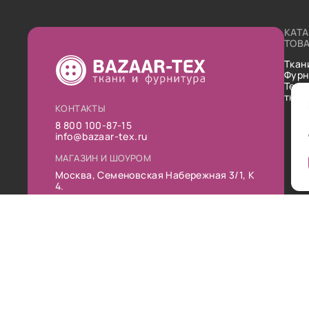
КАТ
ТОВ
Ткан
Фурн
Техн
ткан
КОНТАКТЫ
8 800 100-87-15
info@bazaar-tex.ru
МАГАЗИН И ШОУРОМ
Москва, Семеновская Набережная 3/1, К
4.
РЕЖИМ РАБОТЫ
Пн-Пт: 10:00-19:00
Сб: 11:00-16:00
Вс: Выходной
Публ