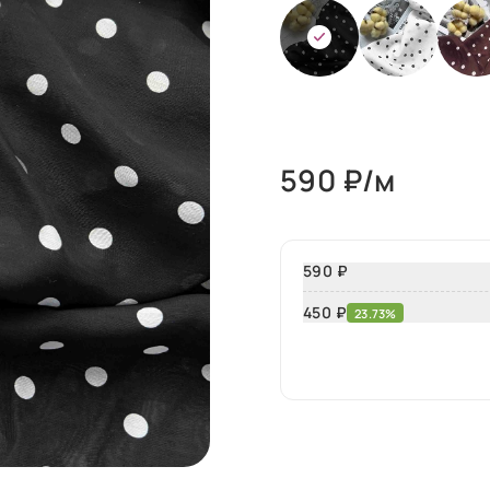
590
₽/м
590 ₽
450
₽
23.73%