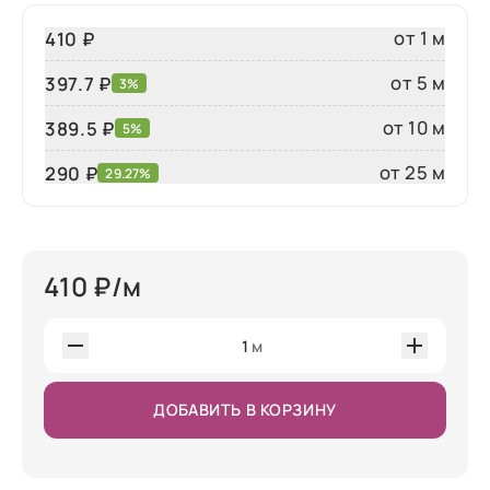
от 1 м
410 ₽
от 5 м
397.7 ₽
3%
от 10 м
389.5 ₽
5%
от 25 м
290
₽
29.27%
410
₽/м
1
м
ДОБАВИТЬ В КОРЗИНУ