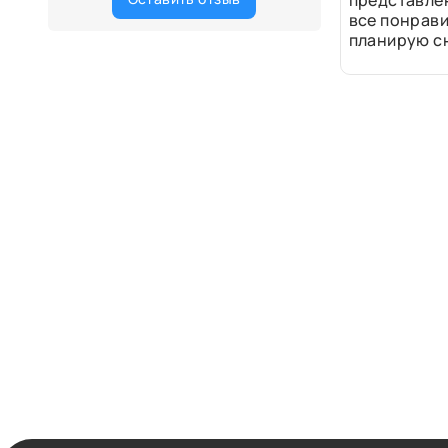
представле
все понрави
планирую сн