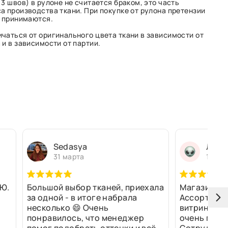
3 швов) в рулоне не считается браком, это часть
а производства ткани. При покупке от рулона претензии
е принимаются.
чаться от оригинального цвета ткани в зависимости от
и в зависимости от партии.
Sedasya
Людм
31 марта
13 ма
Ю.
Большой выбор тканей, приехала
Магазин оч
за одной - в итоге набрала
Ассортимен
несколько 😄 Очень
витринах и 
понравилось, что менеджер
очень прив