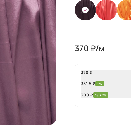
370
₽/м
370 ₽
351.5 ₽
5%
300
₽
18.92%