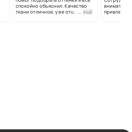
помог подобрать оттенки и всё
Сотрудники
спокойно объяснил. Качество
внимательн
ткани отличное, уже отшили
...
ещё
привлек ра
изделия - всё супер. Спасибо!
полированн
рулоны ткан
не "выдерат