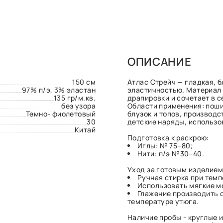
ОПИСАНИЕ
150 см
Атлас Стрейч — гладкая, 
97% п/э, 3% эластан
эластичностью. Материал
135 гр/м.кв.
драпировки и сочетает в с
без узора
Области применения: поши
Темно- фиолетовый
блузок и топов, производ
30
детские наряды, использо
Китай
Подготовка к раскрою:
Иглы: № 75–80;
Нити: п/э №30–40.
Уход за готовым изделием
Ручная стирка при темп
Использовать мягкие м
Глажение производить 
температуре утюга.
Наличие пробы - круглые и