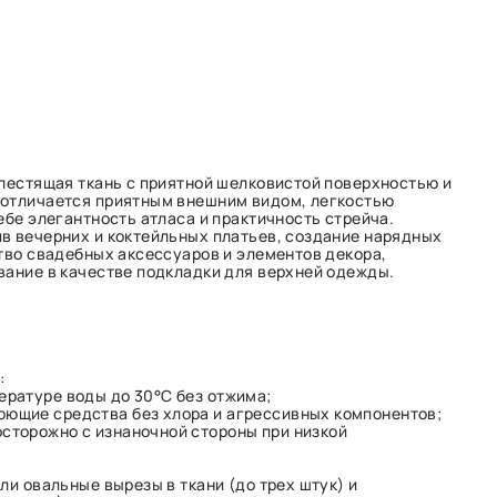
блестящая ткань с приятной шелковистой поверхностью и
 отличается приятным внешним видом, легкостью
ебе элегантность атласа и практичность стрейча.
в вечерних и коктейльных платьев, создание нарядных
ство свадебных аксессуаров и элементов декора,
вание в качестве подкладки для верхней одежды.
:
ературе воды до 30°C без отжима;
оющие средства без хлора и агрессивных компонентов;
осторожно с изнаночной стороны при низкой
ли овальные вырезы в ткани (до трех штук) и