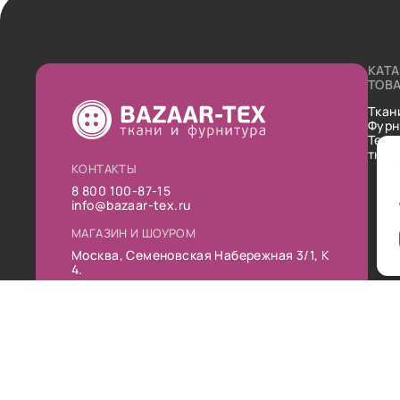
КАТ
ТОВ
Ткан
Фурн
Техн
ткан
КОНТАКТЫ
8 800 100-87-15
info@bazaar-tex.ru
МАГАЗИН И ШОУРОМ
Москва, Семеновская Набережная 3/1, К
4.
РЕЖИМ РАБОТЫ
Пн-Пт: 10:00-19:00
Сб: 11:00-16:00
Вс: Выходной
Публ