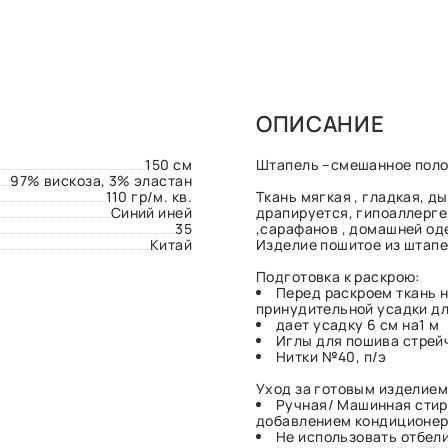
ОПИСАНИЕ
150 см
Штапель –смешанное полотн
97% вискоза, 3% эластан
110 гр/м. кв.
Ткань мягкая , гладкая, д
Синий иней
драпируется, гипоаллерге
35
,сарафанов , домашней оде
Китай
Изделие пошитое из штапе
Подготовка к раскрою:
Перед раскроем ткань 
принудительной усадки дл
дает усадку 6 см на1 м
Иглы для пошива стрей
Нитки №40, п/э
Уход за готовым изделием
Ручная/ Машинная стир
добавлением кондиционера
Не использовать отбел