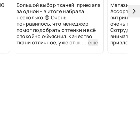
Ю.
Большой выбор тканей, приехала
Магазин оч
за одной - в итоге набрала
Ассортимен
несколько 😄 Очень
витринах и 
понравилось, что менеджер
очень прив
помог подобрать оттенки и всё
Сотрудники
спокойно объяснил. Качество
внимательн
ткани отличное, уже отшили
...
ещё
привлек ра
изделия - всё супер. Спасибо!
полированн
рулоны ткан
не "выдерат