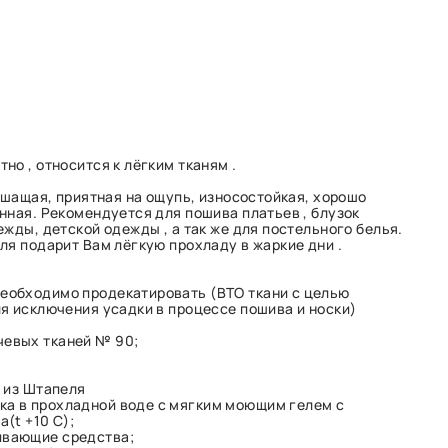
о , относится к лёгким тканям .
ышащая, приятная на ощупь, износостойкая, хорошо
нная. Рекомендуется для пошива платьев , блузок
жды, детской одежды , а так же для постельного белья.
ля подарит Вам лёгкую прохладу в жаркие дни .
необходимо продекатировать (ВТО ткани с целью
я исключения усадки в процессе пошива и носки)
чевых тканей № 90;
 из Штапеля
ка в прохладной воде с мягким моющим гелем с
(t +10 C);
ивающие средства;