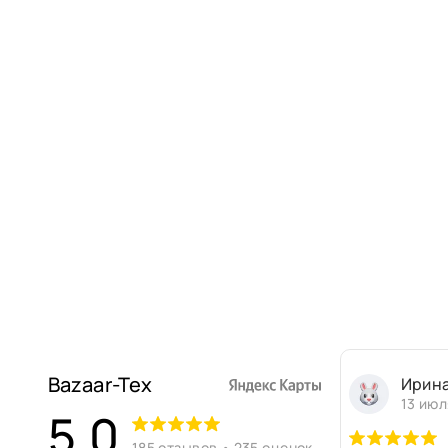
Bazaar-Tex
Ирин
13 июл
5,0
185 отзывов • 235 оценок