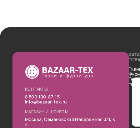
КАТ
ТОВ
Ткан
Фурн
Техн
ткан
КОНТАКТЫ
8 800 100-87-15
info@bazaar-tex.ru
МАГАЗИН И ШОУРОМ
Москва, Семеновская Набережная 3/1, К
4.
РЕЖИМ РАБОТЫ