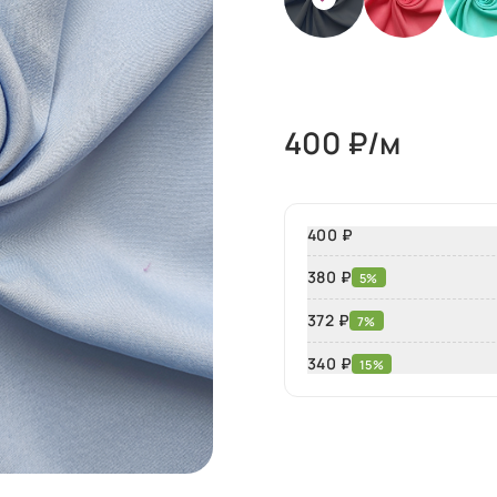
400
₽/м
400 ₽
380 ₽
5%
372 ₽
7%
340
₽
15%