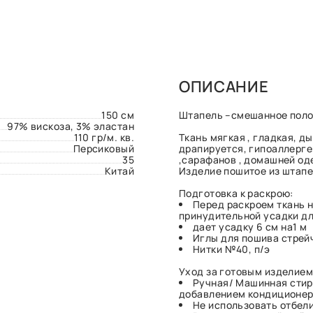
ОПИСАНИЕ
150 см
Штапель –смешанное полотн
97% вискоза, 3% эластан
110 гр/м. кв.
Ткань мягкая , гладкая, д
Персиковый
драпируется, гипоаллерге
35
,сарафанов , домашней оде
Китай
Изделие пошитое из штапе
Подготовка к раскрою:
Перед раскроем ткань 
принудительной усадки дл
дает усадку 6 см на1 м
Иглы для пошива стрей
Нитки №40, п/э
Уход за готовым изделием
Ручная/ Машинная стир
добавлением кондиционера
Не использовать отбел