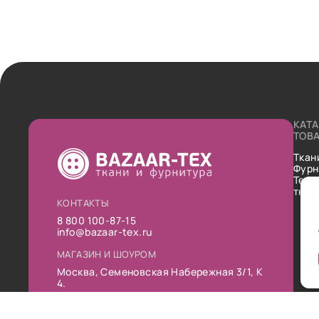
КАТ
ТОВ
Ткан
Фурн
Техн
ткан
КОНТАКТЫ
8 800 100-87-15
info@bazaar-tex.ru
МАГАЗИН И ШОУРОМ
Москва, Семеновская Набережная 3/1, К
4.
РЕЖИМ РАБОТЫ