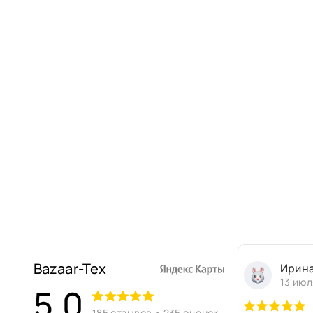
Bazaar-Tex
Ирин
13 июл
5,0
185 отзывов • 235 оценок