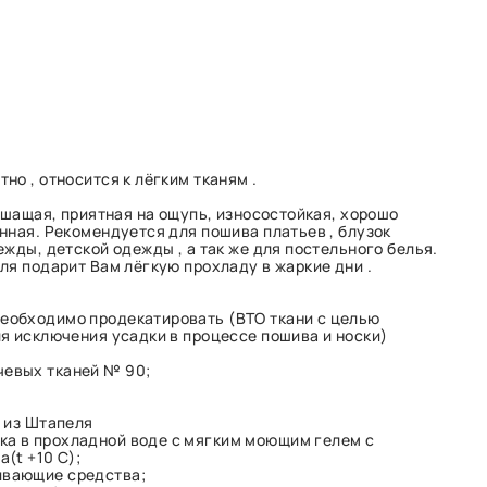
о , относится к лёгким тканям .
ышащая, приятная на ощупь, износостойкая, хорошо
нная. Рекомендуется для пошива платьев , блузок
жды, детской одежды , а так же для постельного белья.
ля подарит Вам лёгкую прохладу в жаркие дни .
необходимо продекатировать (ВТО ткани с целью
я исключения усадки в процессе пошива и носки)
чевых тканей № 90;
 из Штапеля
ка в прохладной воде с мягким моющим гелем с
(t +10 C);
ивающие средства;