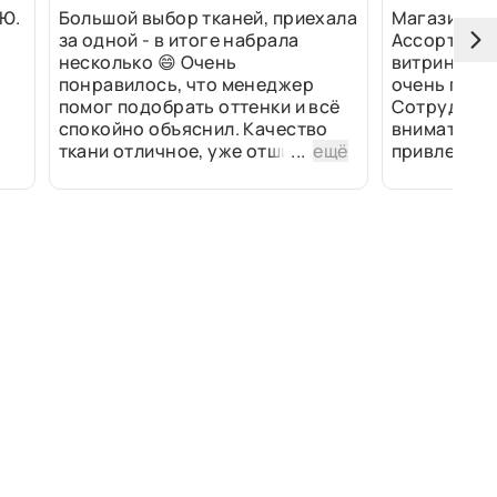
Ю.
Большой выбор тканей, приехала
Магазин оч
за одной - в итоге набрала
Ассортимен
несколько 😄 Очень
витринах и 
понравилось, что менеджер
очень прив
помог подобрать оттенки и всё
Сотрудники
спокойно объяснил. Качество
внимательн
ткани отличное, уже отшили
...
ещё
привлек ра
изделия - всё супер. Спасибо!
полированн
рулоны ткан
не "выдерат