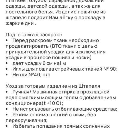
платьев , блузок ,сарафанов , домашней
одежды, детской одежды , а так же для
постельного белья. Изделие пошитое из
штапеля подарит Вам лёгкую прохладу в
жаркие дни .
Подготовка к раскрою:
Перед раскроем ткань необходимо
продекатировать (ВТО ткани с целью
принудительной усадки для исключения
усадки в процессе пошива и носки)
дает усадку 6 см на1 м
Иглы для пошива стрейчевых тканей № 90;
Нитки №40, п/э
Уход за готовым изделием из Штапеля
Ручная/ Машинная стирка в прохладной
воде с мягким моющим гелем с добавлением
кондиционера(t +10 C);
Не использовать отбеливающие средства;
Режим отжима: лёгкий отжим, без
перекручивания;
Избегать попадания прямых солнечных