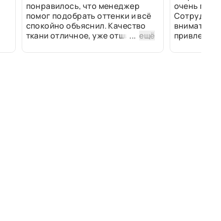
понравилось, что менеджер
очень прив
помог подобрать оттенки и всё
Сотрудники
спокойно объяснил. Качество
внимательн
ткани отличное, уже отшили
...
ещё
привлек ра
изделия - всё супер. Спасибо!
полированн
рулоны ткан
не "выдерат