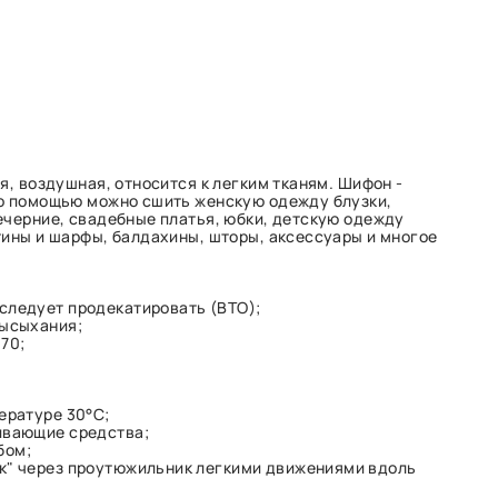
я, воздушная, относится к легким тканям. Шифон -
го помощью можно сшить женскую одежду блузки,
ечерние, свадебные платья, юбки, детскую одежду
тины и шарфы, балдахины, шторы, аксессуары и многое
следует продекатировать (ВТО);
высыхания;
70;
ературе 30°С;
ивающие средства;
бом;
к" через проутюжильник легкими движениями вдоль