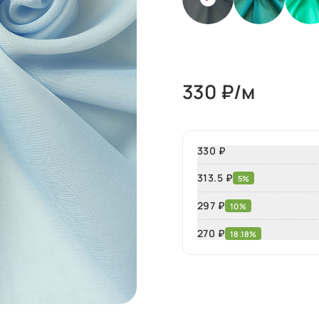
330
₽/м
330 ₽
313.5 ₽
5%
297 ₽
10%
270
₽
18.18%