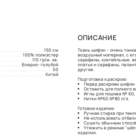
ОПИСАНИЕ
150 см
Ткань шифон – очень тонка
100% полиэстер
воздушный материал, с е
110 гр/м. кв.
сарафаны, коктейльные, в
Бледно- голубой
платья и сарафаны, палан
50
другое.
Китай
Подготовка к раскрою:
Перед раскроем шифон 
Оставить для полного 
Иглы для пошива № 60, 
Нитки №60,№80 п/э.
Готовое изделие:
Ручная стирка при темп
Не использовать отбел
Сушить обычным спосо
Утюжить в режиме "шёл
изделия.