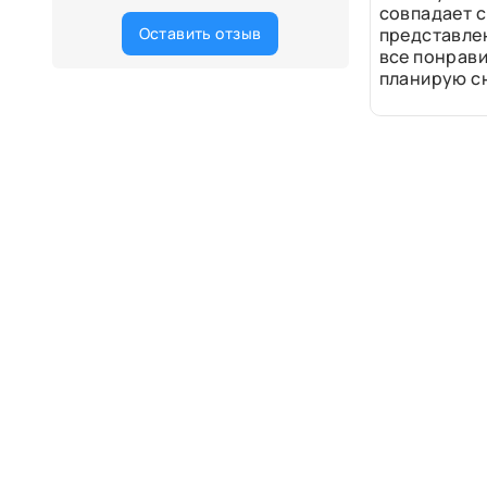
совпадает с
Оставить отзыв
представле
все понрави
планирую сн