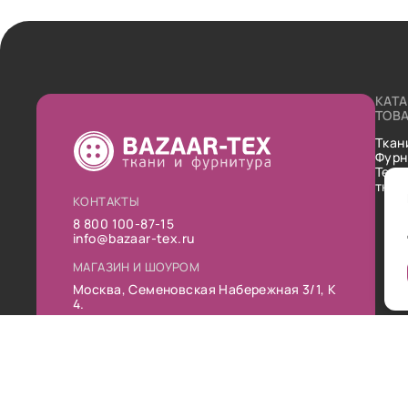
КАТ
ТОВ
Ткан
Фурн
Техн
ткан
КОНТАКТЫ
8 800 100-87-15
info@bazaar-tex.ru
МАГАЗИН И ШОУРОМ
Москва, Семеновская Набережная 3/1, К
4.
РЕЖИМ РАБОТЫ
Пн-Пт: 10:00-19:00
Сб: 11:00-16:00
Вс: Выходной
Публ