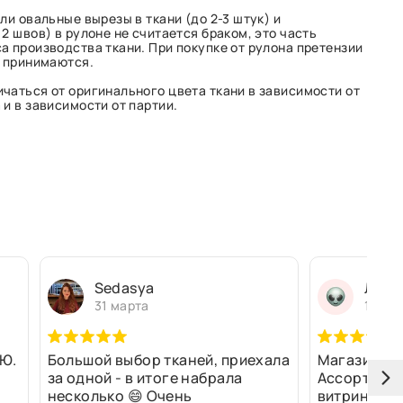
ли овальные вырезы в ткани (до 2-3 штук) и
2 швов) в рулоне не считается браком, это часть
а производства ткани. При покупке от рулона претензии
е принимаются.
чаться от оригинального цвета ткани в зависимости от
и в зависимости от партии.
Sedasya
Людм
31 марта
13 ма
Ю.
Большой выбор тканей, приехала
Магазин оч
за одной - в итоге набрала
Ассортимен
несколько 😄 Очень
витринах и 