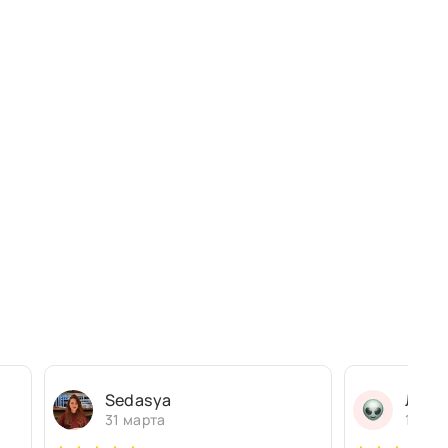
Sedasya
Людм
31 марта
13 ма