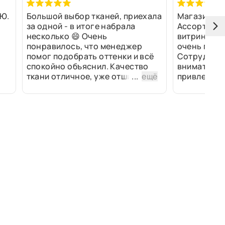
Ю.
Большой выбор тканей, приехала
Магазин оч
за одной - в итоге набрала
Ассортимен
несколько 😄 Очень
витринах и 
понравилось, что менеджер
очень прив
помог подобрать оттенки и всё
Сотрудники
спокойно объяснил. Качество
внимательн
ткани отличное, уже отшили
...
ещё
привлек ра
изделия - всё супер. Спасибо!
полированн
рулоны ткан
не "выдерат