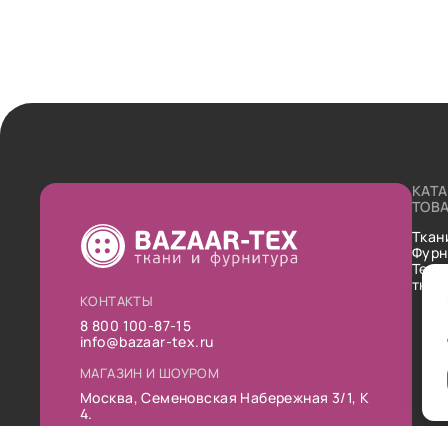
КАТ
ТОВ
Ткан
Фурн
Техн
ткан
КОНТАКТЫ
8 800 100-87-15
info@bazaar-tex.ru
МАГАЗИН И ШОУРОМ
Москва, Семеновская Набережная 3/1, К
4.
РЕЖИМ РАБОТЫ