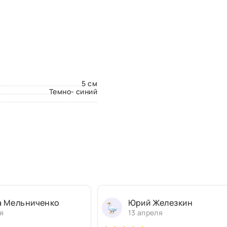
5 см
Темно- синий
а Мельниченко
Юрий Железкин
я
13 апреля