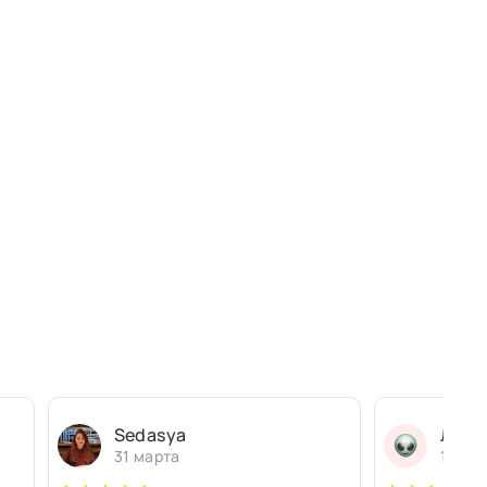
Sedasya
Людм
31 марта
13 ма