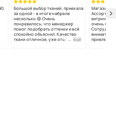
Ю.
Большой выбор тканей, приехала
Магазин оч
за одной - в итоге набрала
Ассортимен
несколько 😄 Очень
витринах и 
понравилось, что менеджер
очень прив
помог подобрать оттенки и всё
Сотрудники
спокойно объяснил. Качество
внимательн
ткани отличное, уже отшили
...
ещё
привлек ра
изделия - всё супер. Спасибо!
полированн
рулоны ткан
не "выдерат