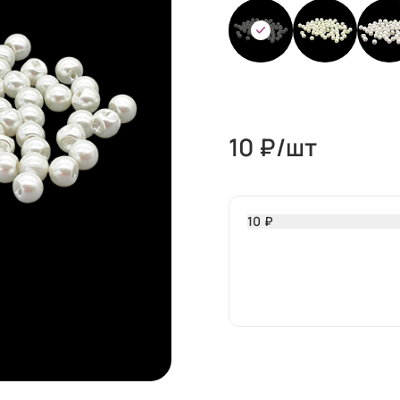
10
₽/шт
10 ₽