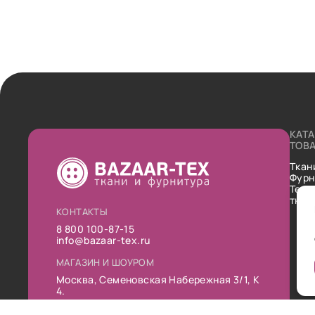
КАТ
ТОВ
Ткан
Фурн
Техн
ткан
КОНТАКТЫ
8 800 100-87-15
info@bazaar-tex.ru
МАГАЗИН И ШОУРОМ
Москва, Семеновская Набережная 3/1, К
4.
РЕЖИМ РАБОТЫ