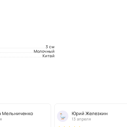
3 см
Молочный
Китай
а Мельниченко
Юрий Железкин
я
13 апреля