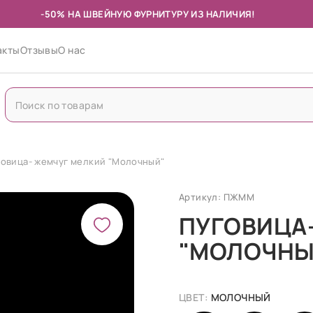
-50% НА ШВЕЙНУЮ ФУРНИТУРУ ИЗ НАЛИЧИЯ!
акты
Отзывы
О нас
говица- жемчуг мелкий "Молочный"
Артикул: ПЖММ
ПУГОВИЦА
"МОЛОЧНЫ
ЦВЕТ:
МОЛОЧНЫЙ