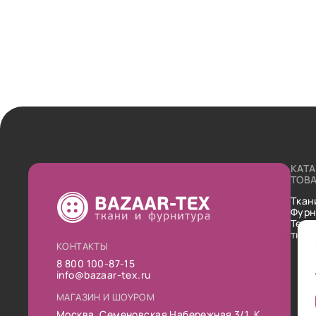
КАТ
ТОВ
Ткан
Фурн
Техн
ткан
КОНТАКТЫ
8 800 100-87-15
info@bazaar-tex.ru
МАГАЗИН И ШОУРОМ
Москва, Семеновская Набережная 3/1, К