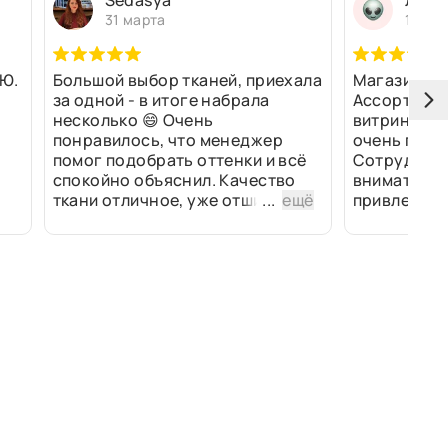
Sedasya
Людм
31 марта
13 ма
Ю.
Большой выбор тканей, приехала
Магазин оч
за одной - в итоге набрала
Ассортимен
несколько 😄 Очень
витринах и 
понравилось, что менеджер
очень прив
помог подобрать оттенки и всё
Сотрудники
спокойно объяснил. Качество
внимательн
ткани отличное, уже отшили
...
ещё
привлек ра
изделия - всё супер. Спасибо!
полированн
рулоны ткан
не "выдерат