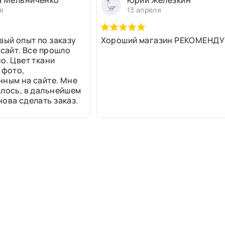
а Мельниченко
Юрий Железкин
я
13 апреля
вый опыт по заказу
Хороший магазин РЕКОМЕНДУ
 сайт. Все прошло
о. Цвет ткани
 фото,
нным на сайте. Мне
лось, в дальнейшем
ова сделать заказ.