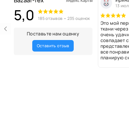
Bazaar-Tex
Ирин
13 июл
5,0
185 отзывов • 235 оценок
Это мой пер
ткани через
Поставьте нам оценку
очень удачн
совпадает с
Оставить отзыв
представле
все понрави
планирую сн