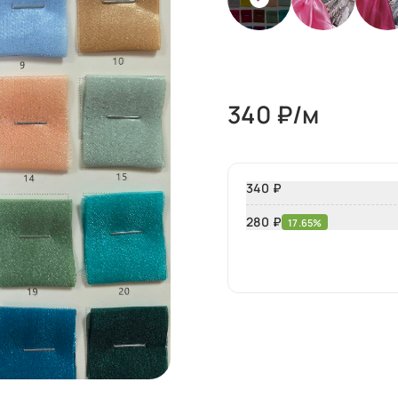
340
₽/м
340 ₽
280
₽
17.65%