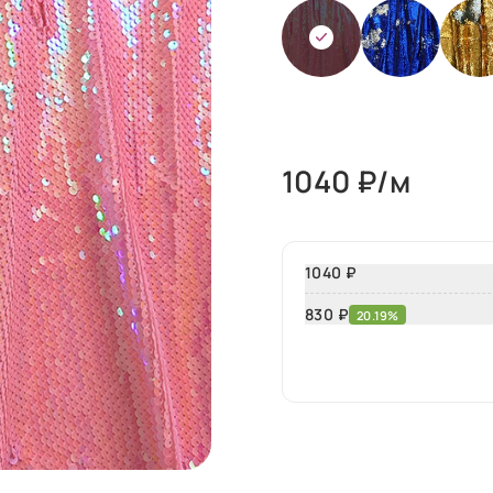
1040
₽/м
1040 ₽
830
₽
20.19%