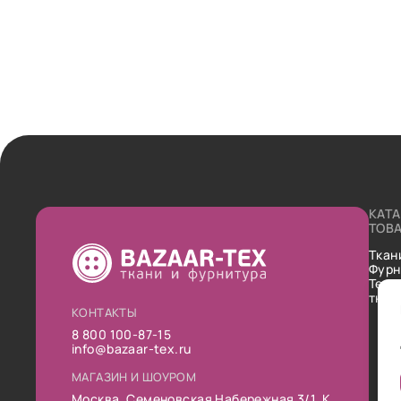
КАТ
ТОВ
Ткан
Фурн
Техн
ткан
КОНТАКТЫ
8 800 100-87-15
info@bazaar-tex.ru
МАГАЗИН И ШОУРОМ
Москва, Семеновская Набережная 3/1, К