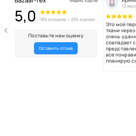
Bazaar-Tex
Ирин
13 июл
5,0
185 отзывов • 235 оценок
Это мой пер
ткани через
Поставьте нам оценку
очень удачн
совпадает с
Оставить отзыв
представле
все понрави
планирую сн