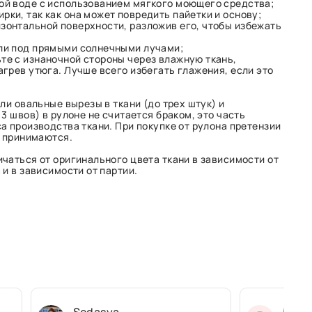
ной воде с использованием мягкого моющего средства;
рки, так как она может повредить пайетки и основу;
зонтальной поверхности, разложив его, чтобы избежать
или под прямыми солнечными лучами;
те с изнаночной стороны через влажную ткань,
грев утюга. Лучше всего избегать глажения, если это
ли овальные вырезы в ткани (до трех штук) и
3 швов) в рулоне не считается браком, это часть
а производства ткани. При покупке от рулона претензии
е принимаются.
чаться от оригинального цвета ткани в зависимости от
и в зависимости от партии.