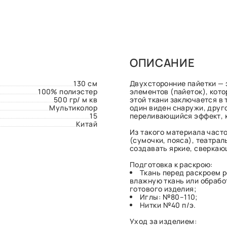
ОПИСАНИЕ
130 см
Двухсторонние пайетки — 
100% полиэстер
элементов (пайеток), кото
500 гр/ м кв
этой ткани заключается в 
Мультиколор
один виден снаружи, друг
15
переливающийся эффект, к
Китай
Из такого материала част
(сумочки, пояса), театра
создавать яркие, сверкаю
Подготовка к раскрою:
Ткань перед раскроем 
влажную ткань или обрабо
готового изделия;
Иглы: №80–110;
Нитки №40 п/э.
Уход за изделием: