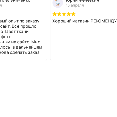
а Мельниченко
Юрий Железкин
я
13 апреля
вый опыт по заказу
Хороший магазин РЕКОМЕНДУ
 сайт. Все прошло
о. Цвет ткани
 фото,
нным на сайте. Мне
лось, в дальнейшем
ова сделать заказ.