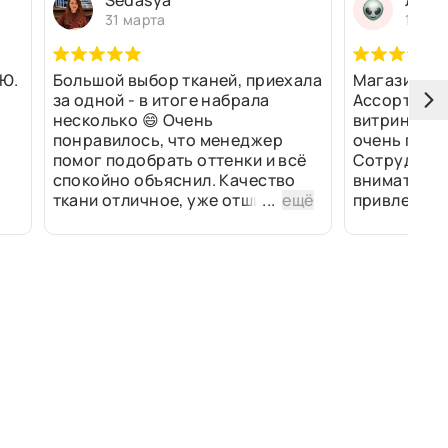
Sedasya
Людм
31 марта
13 ма
Ю.
Большой выбор тканей, приехала
Магазин оч
за одной - в итоге набрала
Ассортимен
несколько 😄 Очень
витринах и 
понравилось, что менеджер
очень прив
помог подобрать оттенки и всё
Сотрудники
спокойно объяснил. Качество
внимательн
ткани отличное, уже отшили
...
ещё
привлек ра
изделия - всё супер. Спасибо!
полированн
рулоны ткан
не "выдерат