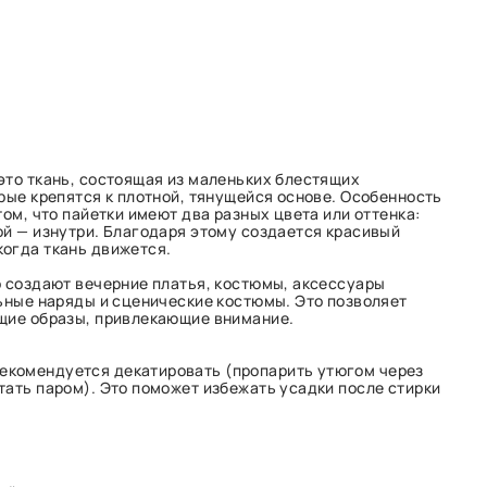
это ткань, состоящая из маленьких блестящих
рые крепятся к плотной, тянущейся основе. Особенность
том, что пайетки имеют два разных цвета или оттенка:
ой — изнутри. Благодаря этому создается красивый
огда ткань движется.
о создают вечерние платья, костюмы, аксессуары
льные наряды и сценические костюмы. Это позволяет
щие образы, привлекающие внимание.
рекомендуется декатировать (пропарить утюгом через
тать паром). Это поможет избежать усадки после стирки