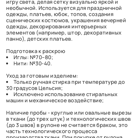
игру света, делая сетку визуально яркой и
необычной. Используется для праздничной
одежды, платьев, юбок, топов, создания
сценических костюмов, украшения вечерней
одежды, декорирования интерьерных
элементов (например, штор, декоративных
панно), детских платьев.
Подготовка к раскрою
Иглы: №70–80;
Нити: №30-40.
Уход за готовым изделием:
Только ручная стирка при температуре до
30 градусов Цельсия;
Исключено использование стиральных
машин и механическое воздействие;
Наличие пробы - круглые или овальные вырезы
в ткани (до трех штук) и технологических швов
(до 3 швов) в рулоне не считается браком, это
часть технологического процесса
производства ткани. При покупке от рулона