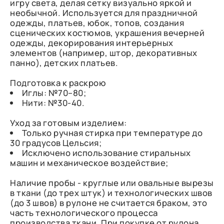
игру света, делая сетку визуально яркой и
необычной. Используется для праздничной
одежды, платьев, юбок, топов, создания
сценических костюмов, украшения вечерней
одежды, декорирования интерьерных
элементов (например, штор, декоративных
панно), детских платьев.
Подготовка к раскрою
Иглы: №70–80;
Нити: №30-40.
Уход за готовым изделием:
Только ручная стирка при температуре до
30 градусов Цельсия;
Исключено использование стиральных
машин и механическое воздействие;
Наличие пробы - круглые или овальные вырезы
в ткани (до трех штук) и технологических швов
(до 3 швов) в рулоне не считается браком, это
часть технологического процесса
производства ткани. При покупке от рулона