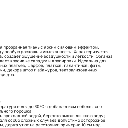
ая прозрачная ткань с ярким сияющим эффектом,
у особую роскошь и изысканность. Характеризуется
ка, создаёт ощущение воздушности и легкости. Органза
дает красивые складки и драпировки. Идеальна для
них платьев, шарфов, платков, палантинов, фаты,
ми, декора штор и абажуров, театрализованных
арядов.
:
пературе воды до 30°C с добавлением небольшого
льного порошка;
ь прохладной водой, бережно выжав лишнюю воду;
 для особо сложных случаев допустимо осторожное
м, держа утюг на расстоянии примерно 10 см над