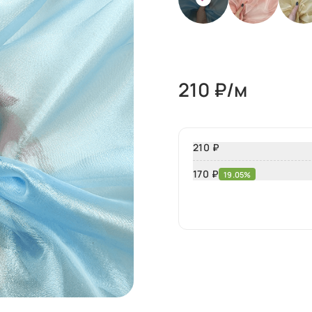
210
₽/м
210 ₽
170
₽
19.05%