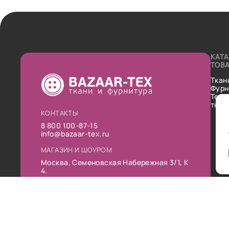
КАТ
ТОВ
Ткан
Фурн
Техн
ткан
КОНТАКТЫ
8 800 100-87-15
info@bazaar-tex.ru
МАГАЗИН И ШОУРОМ
Москва, Семеновская Набережная 3/1, К
4.
РЕЖИМ РАБОТЫ
Пн-Пт: 10:00-19:00
Сб: 11:00-16:00
Вс: Выходной
Публ