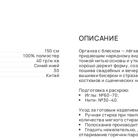
ОПИСАНИЕ
150 см
Органза с блеском — лёгк
100% полиэстер
придающим нарядному вид
40 гр/м.кв
тонкой нитью основы и ут
Синий иней
хорошо держит форму, соз
30
пошива свадебных и вечер
Китай
вышивки бисером и страза
костюмов и сценических н
Подготовка к раскрою:
Иглы: №60–70;
Нити: №30–40.
Уход за готовым изделием
Ручная стирка при тем
количества мягкого стира
Полоскание производит
Гладить нежелательно,
отпаривание горячим паро