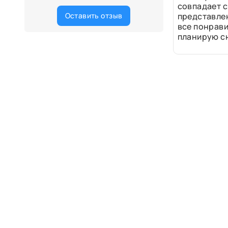
совпадает с
Оставить отзыв
представле
все понрави
планирую сн