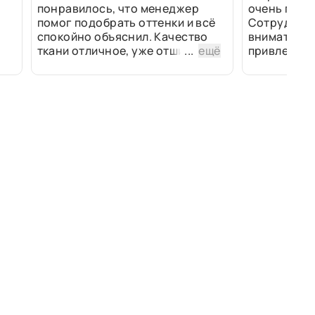
понравилось, что менеджер
очень прив
помог подобрать оттенки и всё
Сотрудники
спокойно объяснил. Качество
внимательн
ткани отличное, уже отшили
...
ещё
привлек ра
изделия - всё супер. Спасибо!
полированн
рулоны ткан
не "выдерат