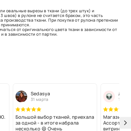
ли овальные вырезы в ткани (до трех штук) и
3 швов) в рулоне не считается браком, это часть
а производства ткани. При покупке от рулона претензии
е принимаются.
чаться от оригинального цвета ткани в зависимости от
и в зависимости от партии.
Sedasya
Людм
31 марта
13 ма
Ю.
Большой выбор тканей, приехала
Магазин оч
за одной - в итоге набрала
Ассортимен
несколько 😄 Очень
витринах и 