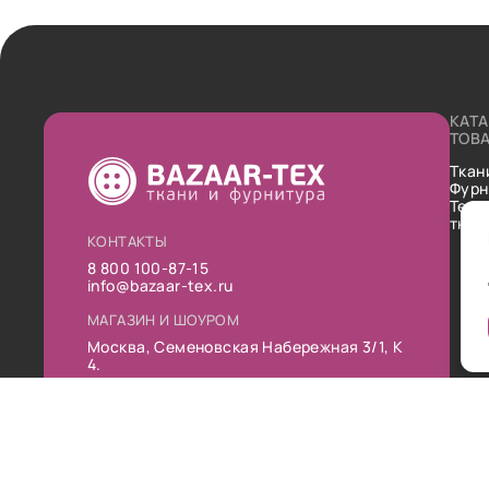
КАТ
ТОВ
Ткан
Фурн
Техн
ткан
КОНТАКТЫ
8 800 100-87-15
info@bazaar-tex.ru
МАГАЗИН И ШОУРОМ
Москва, Семеновская Набережная 3/1, К
4.
РЕЖИМ РАБОТЫ
Пн-Пт: 10:00-19:00
Сб: 11:00-16:00
Вс: Выходной
Публ