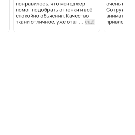
понравилось, что менеджер
очень прив
помог подобрать оттенки и всё
Сотрудники
спокойно объяснил. Качество
внимательн
ткани отличное, уже отшили
...
ещё
привлек ра
изделия - всё супер. Спасибо!
полированн
рулоны ткан
не "выдерат