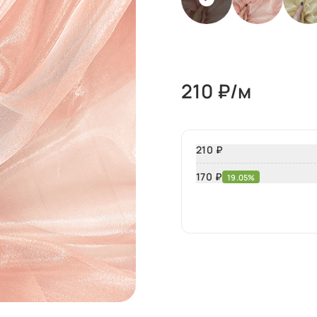
210
₽/м
210 ₽
170
₽
19.05%