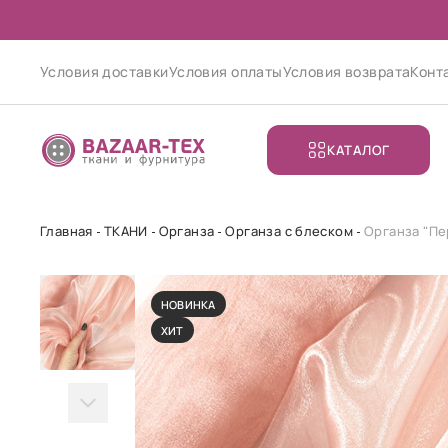
Условия доставки
Условия оплаты
Условия возврата
Конт
КАТАЛОГ
Главная
ТКАНИ
Органза
Органза с блеском
Органза "П
НОВИНКА
ХИТ