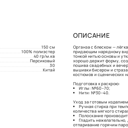
ОПИСАНИЕ
150 см
Органза с блеском — лёгк
100% полиэстер
придающим нарядному вид
40 гр/м.кв
тонкой нитью основы и ут
Персиковый
хорошо держит форму, соз
30
пошива свадебных и вечер
Китай
вышивки бисером и страза
костюмов и сценических н
Подготовка к раскрою:
Иглы: №60–70;
Нити: №30–40.
Уход за готовым изделием
Ручная стирка при тем
количества мягкого стира
Полоскание производит
Гладить нежелательно,
отпаривание горячим паро