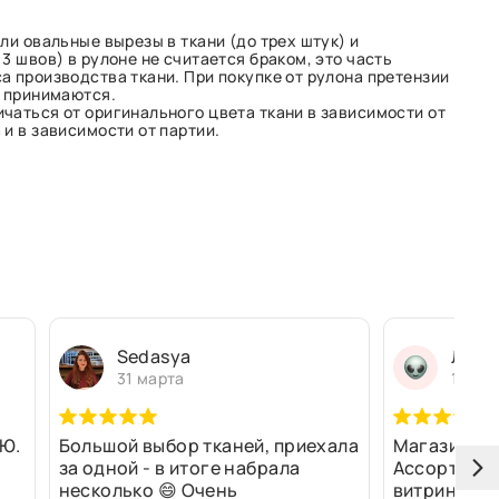
ли овальные вырезы в ткани (до трех штук) и
3 швов) в рулоне не считается браком, это часть
а производства ткани. При покупке от рулона претензии
е принимаются.
чаться от оригинального цвета ткани в зависимости от
и в зависимости от партии.
Sedasya
Людм
31 марта
13 ма
Ю.
Большой выбор тканей, приехала
Магазин оч
за одной - в итоге набрала
Ассортимен
несколько 😄 Очень
витринах и 