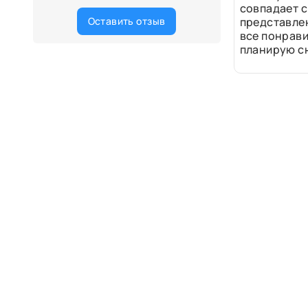
совпадает с
Оставить отзыв
представле
все понрави
планирую сн