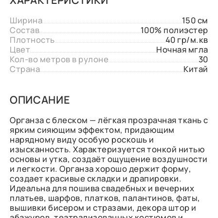
Ширина
150 см
Состав
100% полиэстер
Плотность
40 гр/м.кв
Цвет
Ночная мгла
Кол-во метров в рулоне
30
Страна
Китай
ОПИСАНИЕ
Органза с блеском — лёгкая прозрачная ткань с
ярким сияющим эффектом, придающим
нарядному виду особую роскошь и
изысканность. Характеризуется тонкой нитью
основы и утка, создаёт ощущение воздушности
и легкости. Органза хорошо держит форму,
создает красивые складки и драпировки.
Идеальна для пошива свадебных и вечерних
платьев, шарфов, платков, палантинов, фаты,
вышивки бисером и стразами, декора штор и
абажуров, театрализованных костюмов и