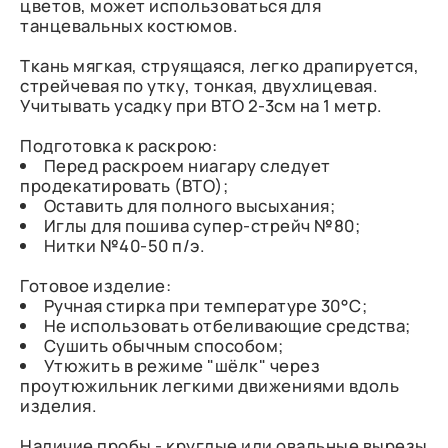
цветов, может использоваться для
танцевальных костюмов.
Ткань мягкая, струящаяся, легко драпируется,
стрейчевая по утку, тонкая, двухлицевая.
Учитывать усадку при ВТО 2-3см на 1 метр.
Подготовка к раскрою:
Перед раскроем ниагару следует
продекатировать (ВТО);
Оставить для полного высыхания;
Иглы для пошива супер-стрейч №80;
Нитки №40-50 п/э.
Готовое изделие:
Ручная стирка при температуре 30°С;
Не использовать отбеливающие средства;
Сушить обычным способом;
Утюжить в режиме "шёлк" через
проутюжильник легкими движениями вдоль
изделия.
Наличие пробы - круглые или овальные вырезы