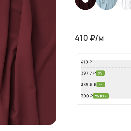
410
₽/м
410 ₽
397.7 ₽
3%
389.5 ₽
5%
300
₽
26.83%