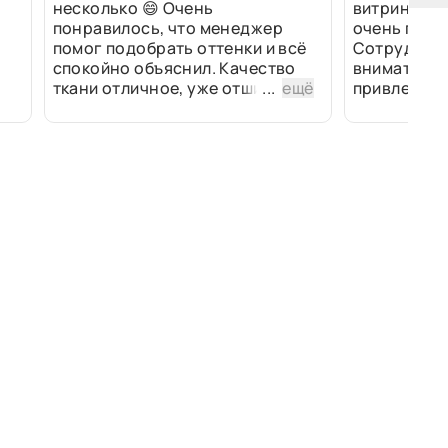
несколько 😄 Очень
витринах и 
понравилось, что менеджер
очень прив
помог подобрать оттенки и всё
Сотрудники
спокойно объяснил. Качество
внимательн
ткани отличное, уже отшили
...
ещё
привлек ра
изделия - всё супер. Спасибо!
полированн
рулоны ткан
не "выдерат