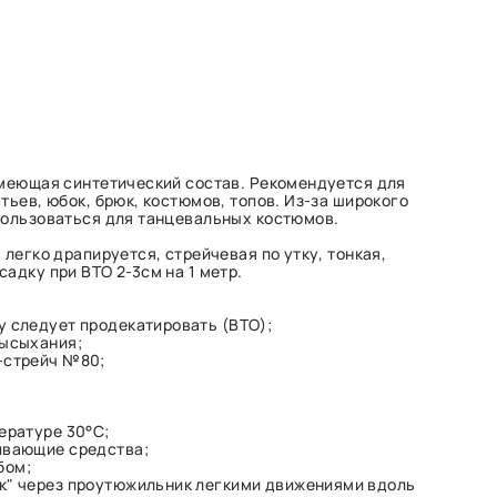
имеющая синтетический состав. Рекомендуется для
тьев, юбок, брюк, костюмов, топов. Из-за широкого
пользоваться для танцевальных костюмов.
 легко драпируется, стрейчевая по утку, тонкая,
адку при ВТО 2-3см на 1 метр.
у следует продекатировать (ВТО);
высыхания;
-стрейч №80;
ературе 30°С;
ивающие средства;
бом;
к" через проутюжильник легкими движениями вдоль