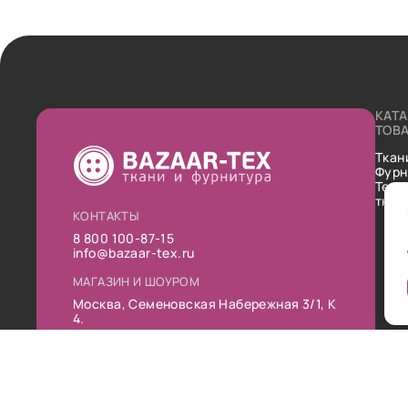
КАТ
ТОВ
Ткан
Фурн
Техн
ткан
КОНТАКТЫ
8 800 100-87-15
info@bazaar-tex.ru
МАГАЗИН И ШОУРОМ
Москва, Семеновская Набережная 3/1, К
4.
РЕЖИМ РАБОТЫ
Пн-Пт: 10:00-19:00
Сб: 11:00-16:00
Вс: Выходной