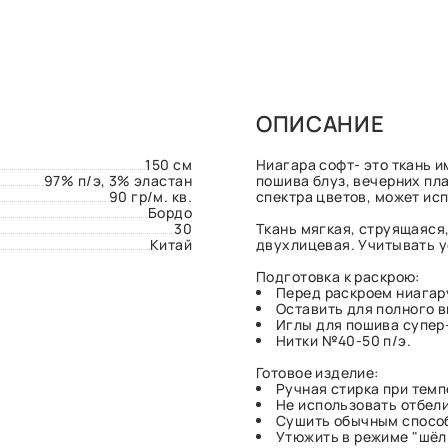
ОПИСАНИЕ
150 см
Ниагара софт- это ткань 
97% п/э, 3% эластан
пошива блуз, вечерних пла
90 гр/м. кв.
спектра цветов, может ис
Бордо
30
Ткань мягкая, струящаяся,
Китай
двухлицевая. Учитывать ус
Подготовка к раскрою:
Перед раскроем ниагар
Оставить для полного 
Иглы для пошива супер
Нитки №40-50 п/э.
Готовое изделие:
Ручная стирка при темп
Не использовать отбел
Сушить обычным спосо
Утюжить в режиме "шёл