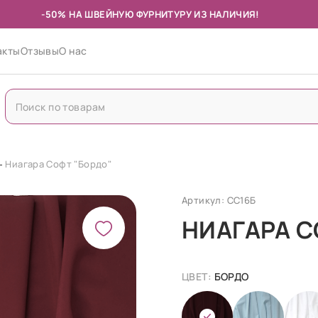
-50% НА ШВЕЙНУЮ ФУРНИТУРУ ИЗ НАЛИЧИЯ!
акты
Отзывы
О нас
Ниагара Софт "Бордо"
Артикул: СС16Б
НИАГАРА С
ЦВЕТ:
БОРДО