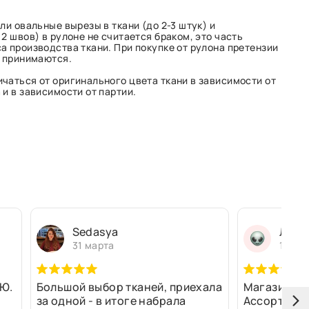
ли овальные вырезы в ткани (до 2-3 штук) и
2 швов) в рулоне не считается браком, это часть
а производства ткани. При покупке от рулона претензии
е принимаются.
чаться от оригинального цвета ткани в зависимости от
и в зависимости от партии.
Sedasya
Людм
31 марта
13 ма
Ю.
Большой выбор тканей, приехала
Магазин оч
за одной - в итоге набрала
Ассортимен