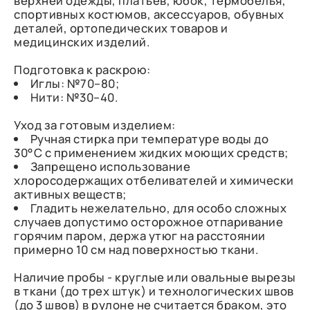
верхней одежды, платьев, юбок, термобелья,
спортивных костюмов, аксессуаров, обувных
деталей, ортопедических товаров и
медицинских изделий.
Подготовка к раскрою:
Иглы: №70–80;
Нити: №30–40.
Уход за готовым изделием:
Ручная стирка при температуре воды до
30°C с применением жидких моющих средств;
Запрещено использование
хлоросодержащих отбеливателей и химически
активных веществ;
Гладить нежелательно, для особо сложных
случаев допустимо осторожное отпаривание
горячим паром, держа утюг на расстоянии
примерно 10 см над поверхностью ткани.
Наличие пробы - круглые или овальные вырезы
в ткани (до трех штук) и технологических швов
(до 3 швов) в рулоне не считается браком, это