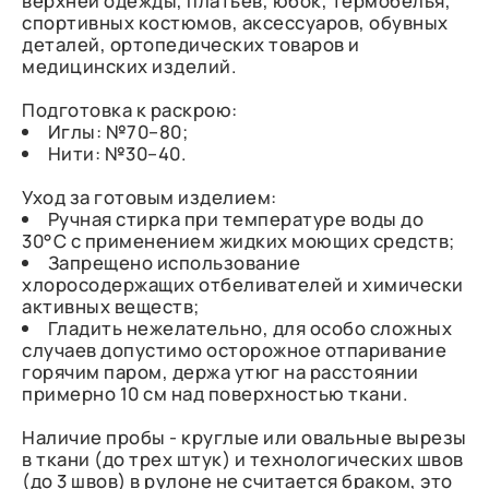
верхней одежды, платьев, юбок, термобелья,
спортивных костюмов, аксессуаров, обувных
деталей, ортопедических товаров и
медицинских изделий.
Подготовка к раскрою:
Иглы: №70–80;
Нити: №30–40.
Уход за готовым изделием:
Ручная стирка при температуре воды до
30°C с применением жидких моющих средств;
Запрещено использование
хлоросодержащих отбеливателей и химически
активных веществ;
Гладить нежелательно, для особо сложных
случаев допустимо осторожное отпаривание
горячим паром, держа утюг на расстоянии
примерно 10 см над поверхностью ткани.
Наличие пробы - круглые или овальные вырезы
в ткани (до трех штук) и технологических швов
(до 3 швов) в рулоне не считается браком, это